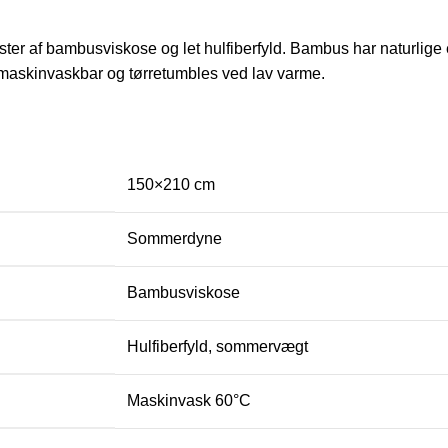
r af bambusviskose og let hulfiberfyld. Bambus har naturlige e
 maskinvaskbar og tørretumbles ved lav varme.
150×210 cm
Sommerdyne
Bambusviskose
Hulfiberfyld, sommervægt
Maskinvask 60°C