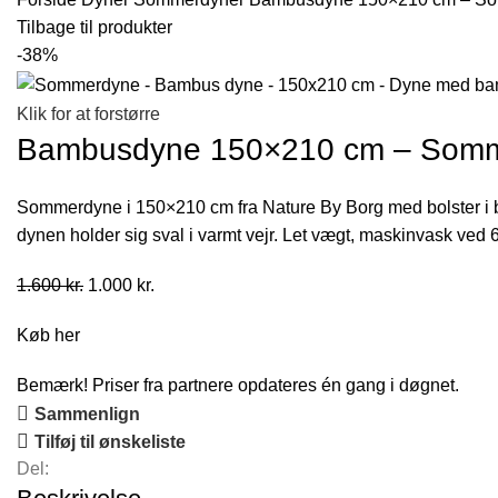
Tilbage til produkter
-38%
Klik for at forstørre
Bambusdyne 150×210 cm – Somme
Sommerdyne i 150×210 cm fra Nature By Borg med bolster i bam
dynen holder sig sval i varmt vejr. Let vægt, maskinvask ved 
Den
Den
1.600
kr.
1.000
kr.
oprindelige
aktuelle
Køb her
pris
pris
var:
er:
Bemærk! Priser fra partnere opdateres én gang i døgnet.
1.600 kr..
1.000 kr..
Sammenlign
Tilføj til ønskeliste
Del: