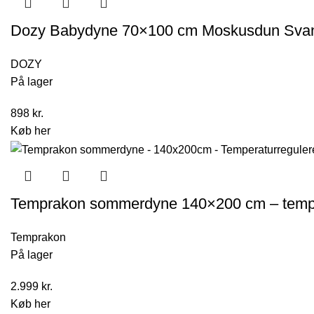
849 kr..
549 kr..
Dozy Babydyne 70×100 cm Moskusdun Sva
DOZY
På lager
898
kr.
Køb her
Temprakon sommerdyne 140×200 cm – tempe
Temprakon
På lager
2.999
kr.
Køb her