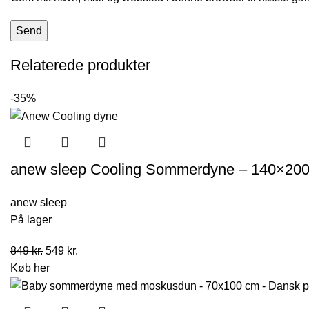
Relaterede produkter
-35%
anew sleep Cooling Sommerdyne – 140×20
anew sleep
På lager
Den
Den
849
kr.
549
kr.
oprindelige
aktuelle
Køb her
pris
pris
var:
er: