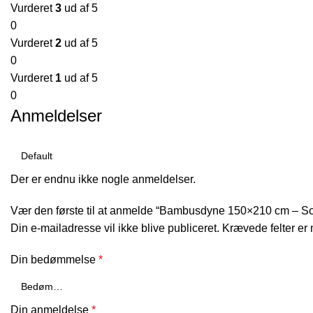
Vurderet
3
ud af 5
0
Vurderet
2
ud af 5
0
Vurderet
1
ud af 5
0
Anmeldelser
Der er endnu ikke nogle anmeldelser.
Vær den første til at anmelde “Bambusdyne 150×210 cm – 
Din e-mailadresse vil ikke blive publiceret.
Krævede felter er
Din bedømmelse
*
Din anmeldelse
*