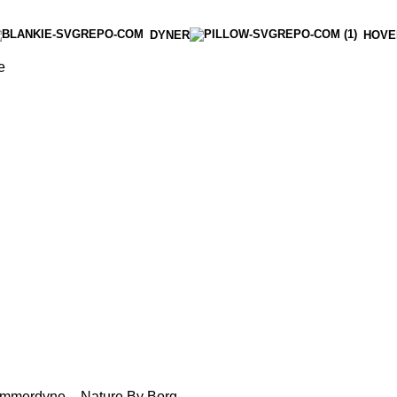
DYNER
HOVE
e
mmerdyne – Nature By Borg