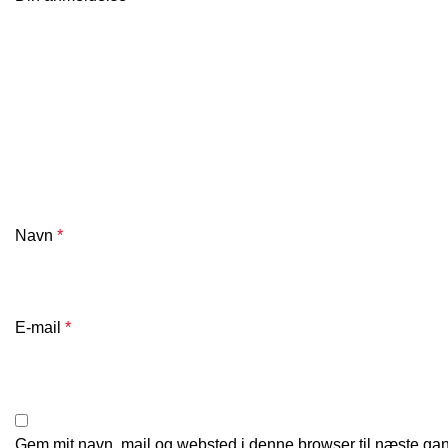
Navn
*
E-mail
*
Gem mit navn, mail og websted i denne browser til næste ga