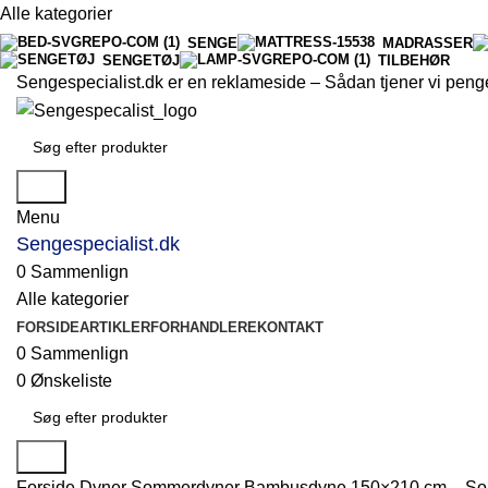
Alle kategorier
SENGE
MADRASSER
SENGETØJ
TILBEHØR
Sengespecialist.dk er en reklameside –
Sådan tjener vi peng
Søg
Menu
Sengespecialist.dk
0
Sammenlign
Alle kategorier
FORSIDE
ARTIKLER
FORHANDLERE
KONTAKT
0
Sammenlign
0
Ønskeliste
Søg
Forside
Dyner
Sommerdyner
Bambusdyne 150×210 cm – So