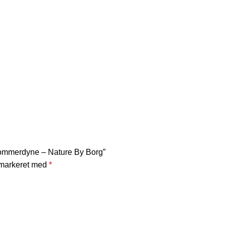
Sommerdyne – Nature By Borg”
 markeret med
*