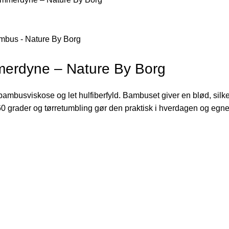
rdyne – Nature By Borg
busviskose og let hulfiberfyld. Bambuset giver en blød, silkeag
60 grader og tørretumbling gør den praktisk i hverdagen og egnet