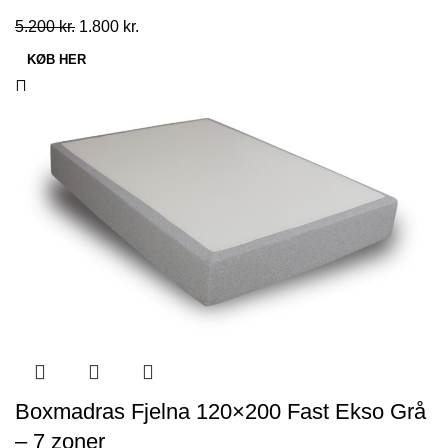
Den
Den
5.200
kr.
1.800
kr.
oprindelige
aktuelle
KØB HER
pris
pris
var:
er:
5.200 kr..
1.800 kr..
Boxmadras Fjelna 120×200 Fast Ekso Grå
– 7 zoner