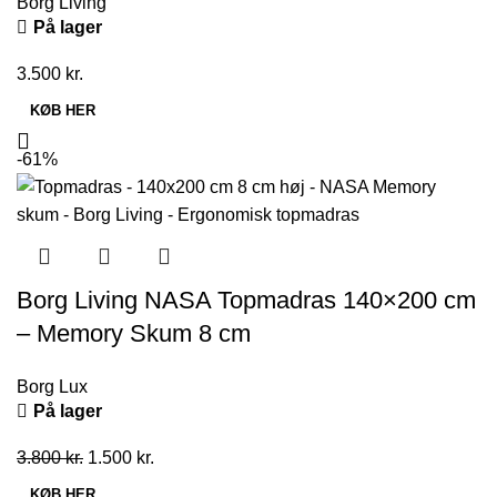
Borg Living
På lager
3.500
kr.
KØB HER
-61%
Borg Living NASA Topmadras 140×200 cm
– Memory Skum 8 cm
Borg Lux
På lager
Den
Den
3.800
kr.
1.500
kr.
oprindelige
aktuelle
KØB HER