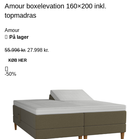
Amour boxelevation 160×200 inkl.
topmadras
Amour
På lager
Den
Den
55.996
kr.
27.998
kr.
oprindelige
aktuelle
KØB HER
pris
pris
var:
er:
-50%
55.996 kr..
27.998 kr..