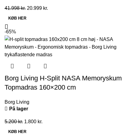
Den
Den
41.998
kr.
20.999
kr.
oprindelige
aktuelle
KØB HER
pris
pris
var:
er:
-65%
41.998 kr..
20.999 kr..
Borg Living H-Split NASA Memoryskum
Topmadras 160×200 cm
Borg Living
På lager
Den
Den
5.200
kr.
1.800
kr.
oprindelige
aktuelle
KØB HER
pris
pris