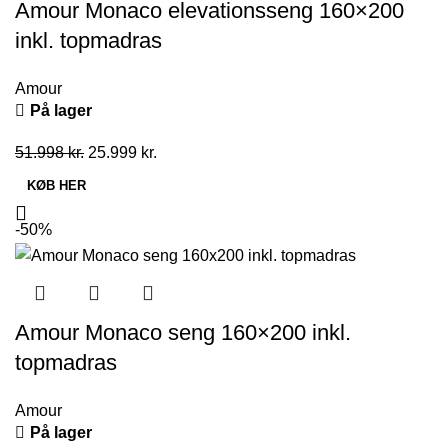
Amour Monaco elevationsseng 160×200
inkl. topmadras
Amour
På lager
Den
Den
51.998
kr.
25.999
kr.
oprindelige
aktuelle
KØB HER
pris
pris
var:
er:
-50%
51.998 kr..
25.999 kr..
Amour Monaco seng 160×200 inkl.
topmadras
Amour
På lager