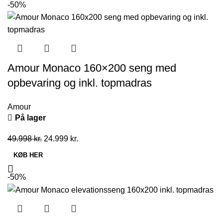
var:
er:
-50%
45.996 kr..
22.998 kr..
Amour Monaco 160×200 seng med
opbevaring og inkl. topmadras
Amour
På lager
Den
Den
49.998
kr.
24.999
kr.
oprindelige
aktuelle
KØB HER
pris
pris
var:
er:
-50%
49.998 kr..
24.999 kr..