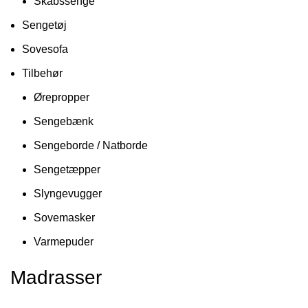
Skabssenge
Sengetøj
Sovesofa
Tilbehør
Ørepropper
Sengebænk
Sengeborde / Natborde
Sengetæpper
Slyngevugger
Sovemasker
Varmepuder
Madrasser