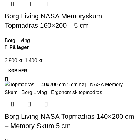
Borg Living NASA Memoryskum
Topmadras 160×200 – 5 cm
Borg Living
På lager
Den
Den
3.900
kr.
1.400
kr.
oprindelige
aktuelle
KØB HER
pris
pris
var:
er:
3.900 kr..
1.400 kr..
Borg Living NASA Topmadras 140×200 cm
– Memory Skum 5 cm