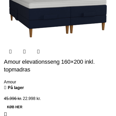
Amour elevationsseng 160×200 inkl.
topmadras
Amour
På lager
Den
Den
45.996
kr.
22.998
kr.
oprindelige
aktuelle
KØB HER
pris
pris