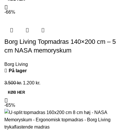
pris
pris
var:
er:
-66%
3.800 kr..
1.500 kr..
Borg Living Topmadras 140×200 cm – 5
cm NASA memoryskum
Borg Living
På lager
Den
Den
3.500
kr.
1.200
kr.
oprindelige
aktuelle
KØB HER
pris
pris
var:
er:
-65%
3.500 kr..
1.200 kr..