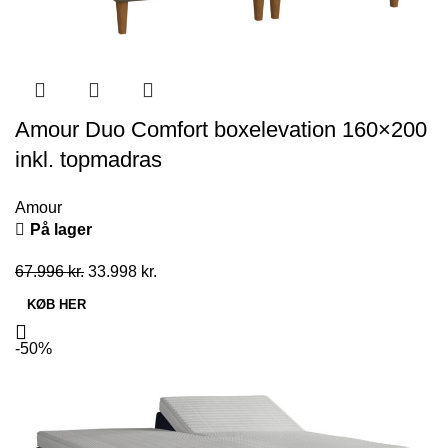
Amour Duo Comfort boxelevation 160×200
inkl. topmadras
Amour
På lager
Den
Den
67.996
kr.
33.998
kr.
oprindelige
aktuelle
KØB HER
pris
pris
var:
er:
-50%
67.996 kr..
33.998 kr..