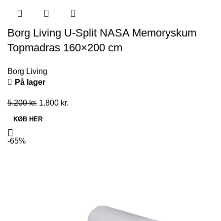
Borg Living U-Split NASA Memoryskum
Topmadras 160×200 cm
Borg Living
På lager
Den
Den
5.200
kr.
1.800
kr.
oprindelige
aktuelle
KØB HER
pris
pris
var:
er:
-65%
5.200 kr..
1.800 kr..