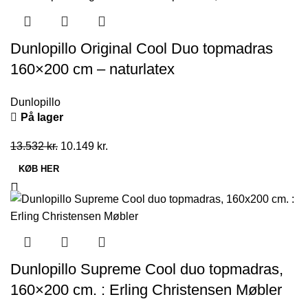
Dunlopillo Original Cool Duo topmadras
160×200 cm – naturlatex
Dunlopillo
På lager
Den
Den
13.532
kr.
10.149
kr.
oprindelige
aktuelle
KØB HER
pris
pris
var:
er:
13.532 kr..
10.149 kr..
Dunlopillo Supreme Cool duo topmadras,
160×200 cm. : Erling Christensen Møbler