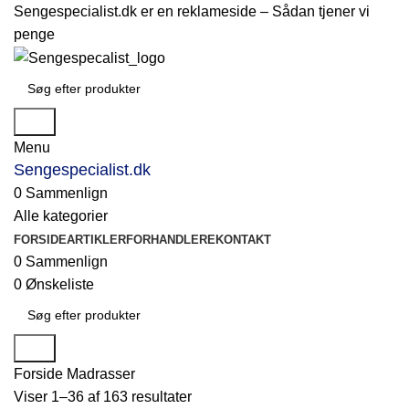
Sengespecialist.dk er en reklameside –
Sådan tjener vi
penge
Søg
Menu
Sengespecialist.dk
0
Sammenlign
Alle kategorier
FORSIDE
ARTIKLER
FORHANDLERE
KONTAKT
0
Sammenlign
0
Ønskeliste
Søg
Forside
Madrasser
Viser 1–36 af 163 resultater