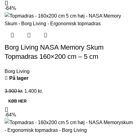
var:
er:
-64%
5.200 kr..
1.800 kr..
Borg Living NASA Memory Skum
Topmadras 160×200 cm – 5 cm
Borg Living
På lager
Den
Den
3.900
kr.
1.400
kr.
oprindelige
aktuelle
KØB HER
pris
pris
var:
er:
-64%
3.900 kr..
1.400 kr..