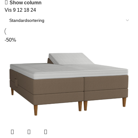
Show column
Vis
9
12
18
24
-50%