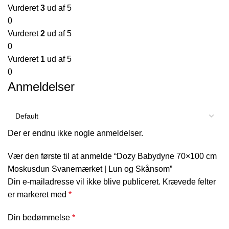
Vurderet
3
ud af 5
0
Vurderet
2
ud af 5
0
Vurderet
1
ud af 5
0
Anmeldelser
Der er endnu ikke nogle anmeldelser.
Vær den første til at anmelde “Dozy Babydyne 70×100 cm
Moskusdun Svanemærket | Lun og Skånsom”
Din e-mailadresse vil ikke blive publiceret.
Krævede felter
er markeret med
*
Din bedømmelse
*