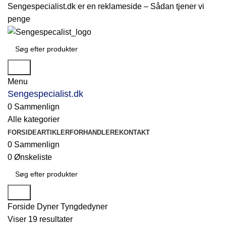
Sengespecialist.dk er en reklameside –
Sådan tjener vi
penge
Søg
Menu
Sengespecialist.dk
0
Sammenlign
Alle kategorier
FORSIDE
ARTIKLER
FORHANDLERE
KONTAKT
0
Sammenlign
0
Ønskeliste
Søg
Forside
Dyner
Tyngdedyner
Viser 19 resultater