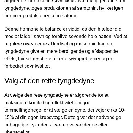
afgørende for en sund søvncyklus. Når du ligger under en
tyngdedyne, øges produktionen af serotonin, hvilket igen
fremmer produktionen af melatonin.
Denne hormonelle balance er vigtig, da den hjælper dig
med at falde i søvn og forblive sovende hele natten. Ved at
regulere niveauerne af kortisol og melatonin kan en
tyngdedyne give en mere beroligende og afslappende
effekt, hvilket resulterer i færre søvnproblemer og en
forbedret søvnkvalitet.
Valg af den rette tyngdedyne
At vælge den rette tyngdedyne er afgørende for at
maksimere komfort og effektivitet. En god
tommelfingerregel er at vælge en dyne, der vejer cirka 10-
15% af din egen kropsvægt. Dette giver det nødvendige
behagelige tryk uden at være overvældende eller
ubehageligt.