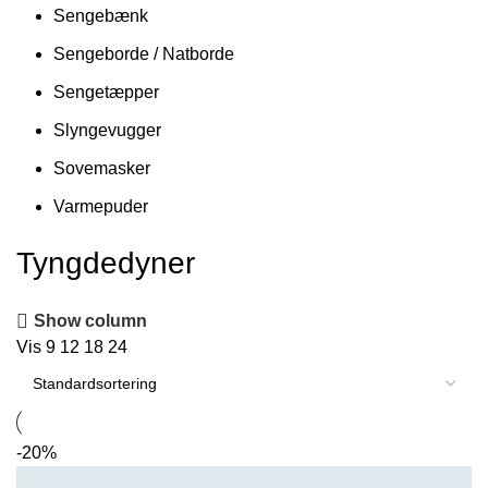
Sengebænk
Sengeborde / Natborde
Sengetæpper
Slyngevugger
Sovemasker
Varmepuder
Tyngdedyner
Show column
Vis
9
12
18
24
-20%