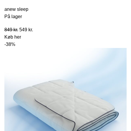
anew sleep
På lager
Den
Den
849
kr.
549
kr.
oprindelige
aktuelle
Køb her
pris
pris
-38%
var:
er:
849 kr..
549 kr..