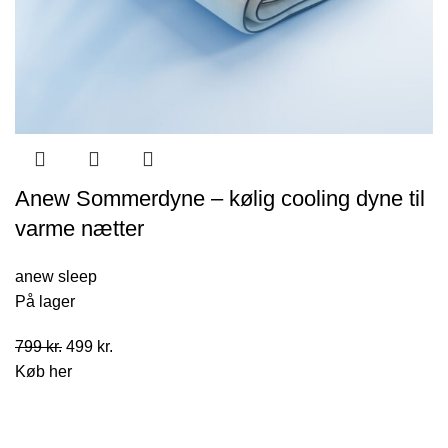
Anew Sommerdyne – kølig cooling dyne til
varme nætter
anew sleep
På lager
Den
Den
799
kr.
499
kr.
oprindelige
aktuelle
Køb her
pris
pris
var:
er:
799 kr..
499 kr..