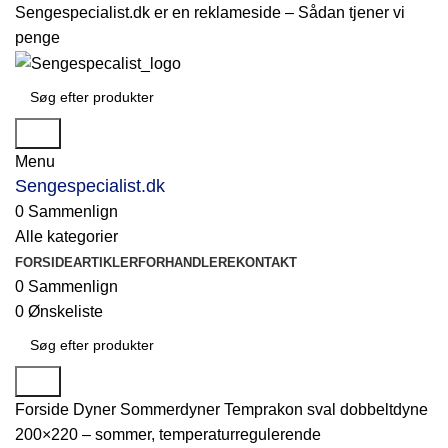
Sengespecialist.dk er en reklameside –
Sådan tjener vi
penge
Søg
Menu
Sengespecialist.dk
0
Sammenlign
Alle kategorier
FORSIDE
ARTIKLER
FORHANDLERE
KONTAKT
0
Sammenlign
0
Ønskeliste
Søg
Forside
Dyner
Sommerdyner
Temprakon sval dobbeltdyne
200×220 – sommer, temperaturregulerende