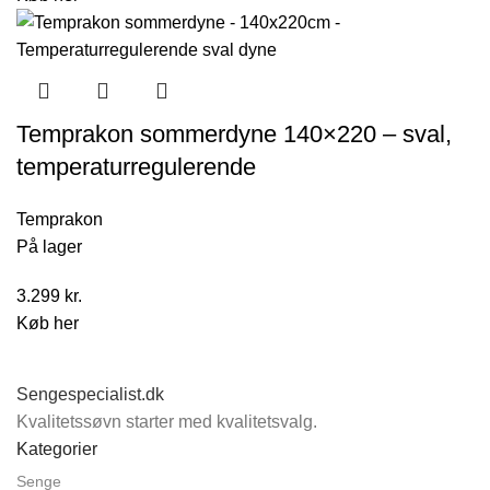
pris
pris
var:
er:
1.700 kr..
1.000 kr..
Temprakon sommerdyne 140×220 – sval,
temperaturregulerende
Temprakon
På lager
3.299
kr.
Køb her
Sengespecialist.dk
Kvalitetssøvn starter med kvalitetsvalg.
Kategorier
Senge