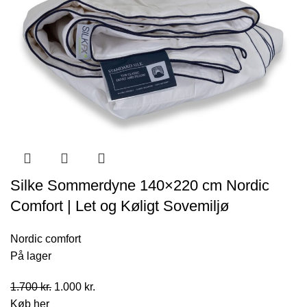
Silke Sommerdyne 140×220 cm Nordic
Comfort | Let og Køligt Sovemiljø
Nordic comfort
På lager
Den
Den
1.700
kr.
1.000
kr.
oprindelige
aktuelle
Køb her