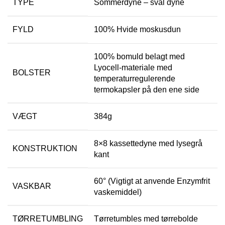
TYPE
Sommerdyne – sval dyne
FYLD
100% Hvide moskusdun
100% bomuld belagt med
Lyocell-materiale med
BOLSTER
temperaturregulerende
termokapsler på den ene side
VÆGT
384g
8×8 kassettedyne med lysegrå
KONSTRUKTION
kant
60° (Vigtigt at anvende Enzymfrit
VASKBAR
vaskemiddel)
TØRRETUMBLING
Tørretumbles med tørrebolde