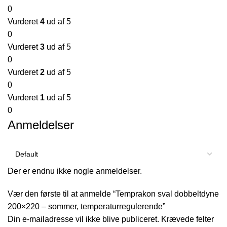
0
Vurderet
4
ud af 5
0
Vurderet
3
ud af 5
0
Vurderet
2
ud af 5
0
Vurderet
1
ud af 5
0
Anmeldelser
Der er endnu ikke nogle anmeldelser.
Vær den første til at anmelde “Temprakon sval dobbeltdyne
200×220 – sommer, temperaturregulerende”
Din e-mailadresse vil ikke blive publiceret.
Krævede felter