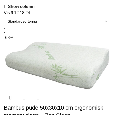
Show column
Vis
9
12
18
24
-68%
Bambus pude 50x30x10 cm ergonomisk