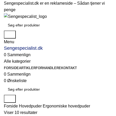
Sengespecialist.dk er en reklameside –
Sådan tjener vi
penge
Søg
Menu
Sengespecialist.dk
0
Sammenlign
Alle kategorier
FORSIDE
ARTIKLER
FORHANDLERE
KONTAKT
0
Sammenlign
0
Ønskeliste
Søg
Forside
Hovedpuder
Ergonomiske hovedpuder
Viser 10 resultater