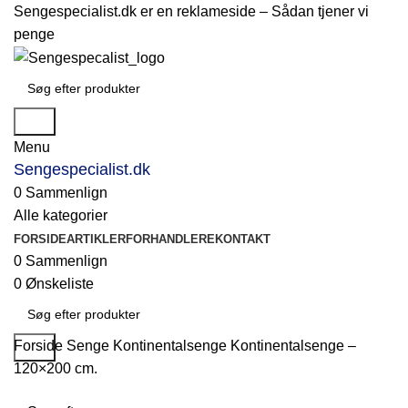
Sengespecialist.dk er en reklameside –
Sådan tjener vi
penge
Søg
Menu
Sengespecialist.dk
0
Sammenlign
Alle kategorier
FORSIDE
ARTIKLER
FORHANDLERE
KONTAKT
0
Sammenlign
0
Ønskeliste
Forside
Senge
Kontinentalsenge
Kontinentalsenge –
Søg
120×200 cm.