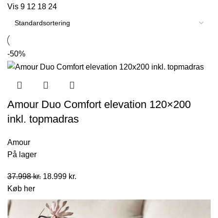
Vis
9
12
18
24
-50%
Amour Duo Comfort elevation 120×200
inkl. topmadras
Amour
På lager
Den
Den
37.998
kr.
18.999
kr.
oprindelige
aktuelle
Køb her
pris
pris
var:
er: