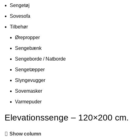
Sengetøj
Sovesofa
Tilbehør
Ørepropper
Sengebænk
Sengeborde / Natborde
Sengetæpper
Slyngevugger
Sovemasker
Varmepuder
Elevationssenge – 120×200 cm.
Show column