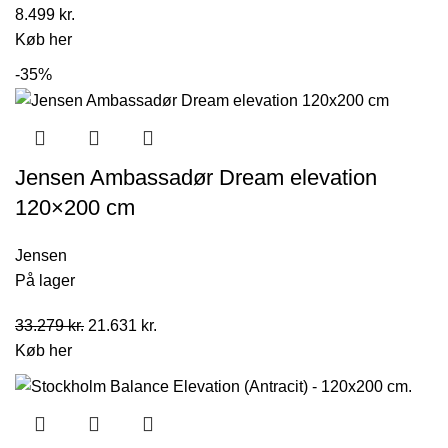
8.499
kr.
Køb her
-35%
Jensen Ambassadør Dream elevation
120×200 cm
Jensen
På lager
Den
Den
33.279
kr.
21.631
kr.
oprindelige
aktuelle
Køb her
pris
pris
var:
er:
33.279 kr..
21.631 kr..