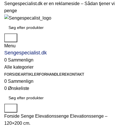
Sengespecialist.dk er en reklameside –
Sådan tjener vi
penge
Søg
Menu
Sengespecialist.dk
0
Sammenlign
Alle kategorier
FORSIDE
ARTIKLER
FORHANDLERE
KONTAKT
0
Sammenlign
0
Ønskeliste
Søg
Forside
Senge
Elevationssenge
Elevationssenge –
120×200 cm.