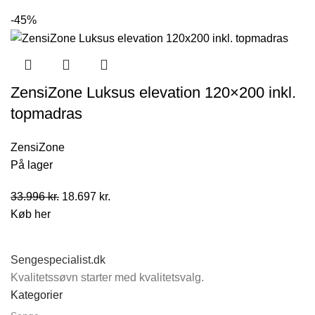
pris
pris
-45%
var:
er:
25.996 kr..
14.297 kr..
ZensiZone Luksus elevation 120×200 inkl.
topmadras
ZensiZone
På lager
Den
Den
33.996
kr.
18.697
kr.
oprindelige
aktuelle
Køb her
pris
pris
var:
er:
Sengespecialist.dk
33.996 kr..
18.697 kr..
Kvalitetssøvn starter med kvalitetsvalg.
Kategorier