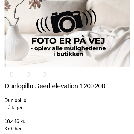
37.998 kr..
18.999 kr..
Dunlopillo Seed elevation 120×200
Dunlopillo
På lager
18.446
kr.
Køb her