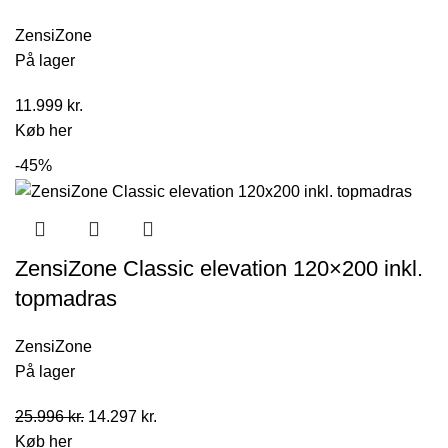
ZensiZone
På lager
11.999
kr.
Køb her
-45%
ZensiZone Classic elevation 120×200 inkl.
topmadras
ZensiZone
På lager
Den
Den
25.996
kr.
14.297
kr.
oprindelige
aktuelle
Køb her