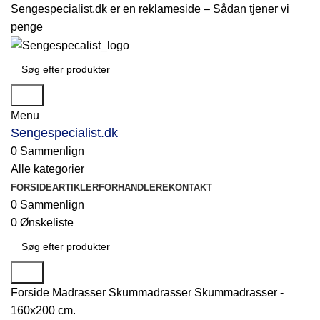
Sengespecialist.dk er en reklameside –
Sådan tjener vi
penge
Søg
Menu
Sengespecialist.dk
0
Sammenlign
Alle kategorier
FORSIDE
ARTIKLER
FORHANDLERE
KONTAKT
0
Sammenlign
0
Ønskeliste
Søg
Forside
Madrasser
Skummadrasser
Skummadrasser -
160x200 cm.