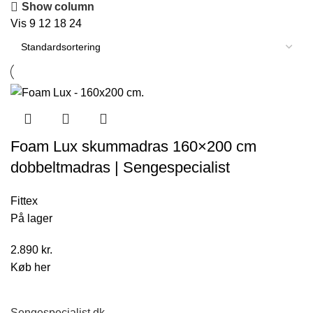
Show column
Vis
9
12
18
24
Foam Lux skummadras 160×200 cm
dobbeltmadras | Sengespecialist
Fittex
På lager
2.890
kr.
Køb her
Sengespecialist.dk