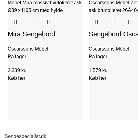
Mira Sengebord
Sengebord Osca
Hvidolieret Massiv Ask
Möbel Zece brun
Oscarssons Möbel
Oscarssons Möbel
Ø39 H65 | Oscarssons
ask 26x40x25 c
På lager
På lager
Möbel
2.339
kr.
1.579
kr.
Køb her
Køb her
Sengespecialist.dk