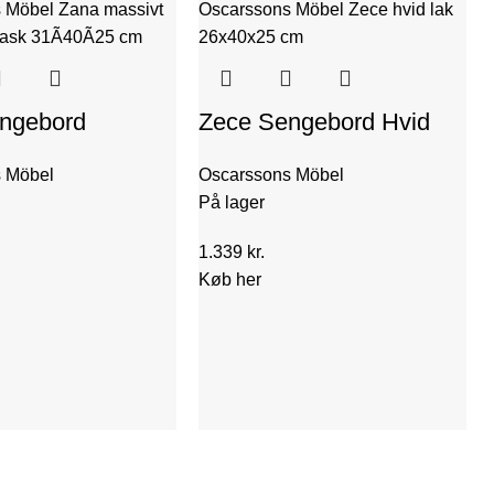
ngebord
Zece Sengebord Hvid
set Ask m.
Lak m. Hylde 26x40x25
 Möbel
Oscarssons Möbel
40x25x31 cm |
cm | Oscarssons Möbel
På lager
ons
1.339
kr.
Køb her