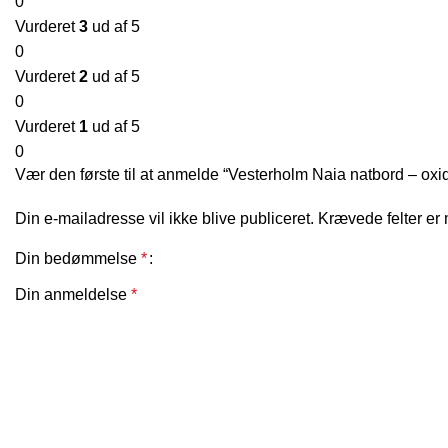
0
Vurderet
3
ud af 5
0
Vurderet
2
ud af 5
0
Vurderet
1
ud af 5
0
Vær den første til at anmelde “Vesterholm Naia natbord – oxid
Din e-mailadresse vil ikke blive publiceret.
Krævede felter er
Din bedømmelse
*
Din anmeldelse
*