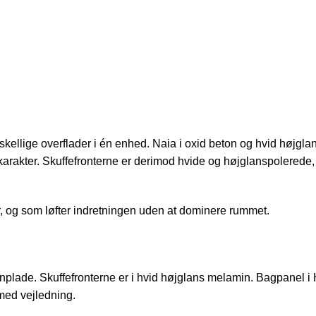
kellige overflader i én enhed. Naia i oxid beton og hvid højglan
karakter. Skuffefronterne er derimod hvide og højglanspolerede, 
r, og som løfter indretningen uden at dominere rummet.
ånplade. Skuffefronterne er i hvid højglans melamin. Bagpanel 
med vejledning.