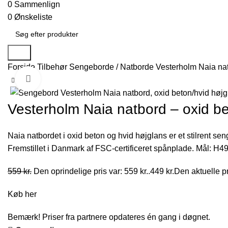
0
Sammenlign
0
Ønskeliste
Søg
Forside
Tilbehør
Sengeborde / Natborde
Vesterholm Naia nat
Klik for at forstørre
-20%
Vesterholm Naia natbord – oxid be
Naia natbordet i oxid beton og hvid højglans er et stilrent s
Fremstillet i Danmark af FSC-certificeret spånplade. Mål: 
559
kr.
Den oprindelige pris var: 559 kr..
449
kr.
Den aktuelle pri
Køb her
Bemærk! Priser fra partnere opdateres én gang i døgnet.