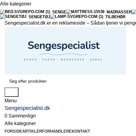
Alle kategorier
SENGE
MADRASSER
SENGETØJ
TILBEHØR
Sengespecialist.dk er en reklameside –
Sådan tjener vi peng
Søg
Menu
Sengespecialist.dk
0
Sammenlign
Alle kategorier
FORSIDE
ARTIKLER
FORHANDLERE
KONTAKT