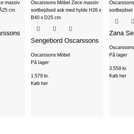
rssons
Zana Se
Sengebord Oscarssons
olieret
Sortbejd
Oscarssons
Möbel Zece sortbejdset
m
Skuffe 
Oscarssons Möbel
På lager
ask hylde 26x40x25 cm
Oscarss
På lager
3.559
kr.
1.579
kr.
Køb her
Køb her