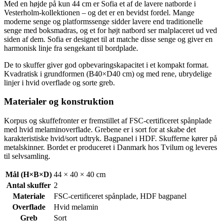
Med en højde på kun 44 cm er Sofia et af de lavere natborde i
Vesterholm-kollektionen – og det er en bevidst fordel. Mange
moderne senge og platformssenge sidder lavere end traditionelle
senge med boksmadras, og et for højt natbord ser malplaceret ud ved
siden af dem. Sofia er designet til at matche disse senge og giver en
harmonisk linje fra sengekant til bordplade.
De to skuffer giver god opbevaringskapacitet i et kompakt format.
Kvadratisk i grundformen (B40×D40 cm) og med rene, ubrydelige
linjer i hvid overflade og sorte greb.
Materialer og konstruktion
Korpus og skuffefronter er fremstillet af FSC-certificeret spånplade
med hvid melaminoverflade. Grebene er i sort for at skabe det
karakteristiske hvid/sort udtryk. Bagpanel i HDF. Skufferne kører på
metalskinner. Bordet er produceret i Danmark hos Tvilum og leveres
til selvsamling.
Mål (H×B×D)
44 × 40 × 40 cm
Antal skuffer
2
Materiale
FSC-certificeret spånplade, HDF bagpanel
Overflade
Hvid melamin
Greb
Sort