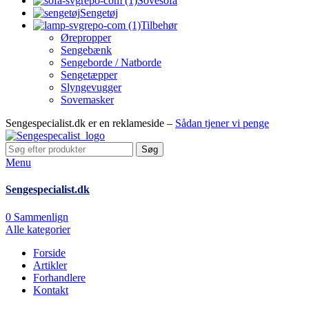
Sovesofa
Sengetøj
Tilbehør
Ørepropper
Sengebænk
Sengeborde / Natborde
Sengetæpper
Slyngevugger
Sovemasker
Sengespecialist.dk er en reklameside –
Sådan tjener vi penge
Søg
Menu
Sengespecialist.dk
0
Sammenlign
Alle kategorier
Forside
Artikler
Forhandlere
Kontakt