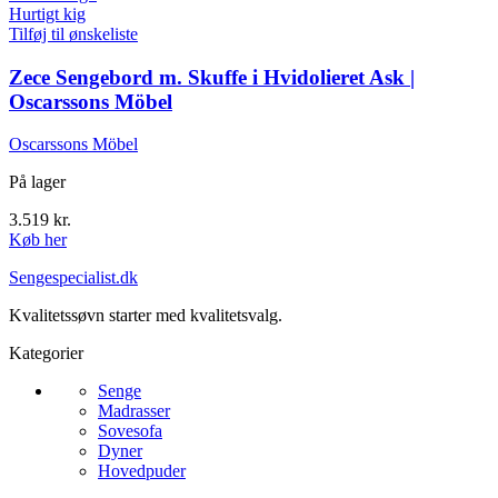
Hurtigt kig
Tilføj til ønskeliste
Zece Sengebord m. Skuffe i Hvidolieret Ask |
Oscarssons Möbel
Oscarssons Möbel
På lager
3.519
kr.
Køb her
Sengespecialist.dk
Kvalitetssøvn starter med kvalitetsvalg.
Kategorier
Senge
Madrasser
Sovesofa
Dyner
Hovedpuder