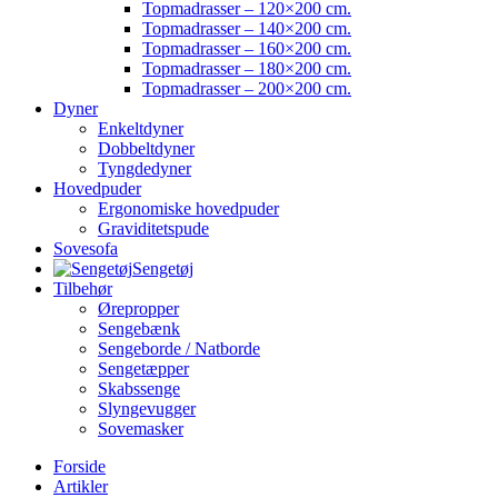
Topmadrasser – 120×200 cm.
Topmadrasser – 140×200 cm.
Topmadrasser – 160×200 cm.
Topmadrasser – 180×200 cm.
Topmadrasser – 200×200 cm.
Dyner
Enkeltdyner
Dobbeltdyner
Tyngdedyner
Hovedpuder
Ergonomiske hovedpuder
Graviditetspude
Sovesofa
Sengetøj
Tilbehør
Ørepropper
Sengebænk
Sengeborde / Natborde
Sengetæpper
Skabssenge
Slyngevugger
Sovemasker
Forside
Artikler