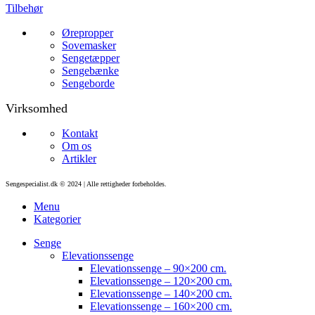
Tilbehør
Ørepropper
Sovemasker
Sengetæpper
Sengebænke
Sengeborde
Virksomhed
Kontakt
Om os
Artikler
Sengespecialist.dk © 2024 | Alle rettigheder forbeholdes.
Menu
Kategorier
Senge
Elevationssenge
Elevationssenge – 90×200 cm.
Elevationssenge – 120×200 cm.
Elevationssenge – 140×200 cm.
Elevationssenge – 160×200 cm.