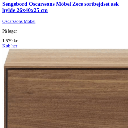
Sengebord Oscarssons Möbel Zece sortbejdset ask
hylde 26x40x25 cm
Oscarssons Möbel
På lager
1.579
kr.
Køb her