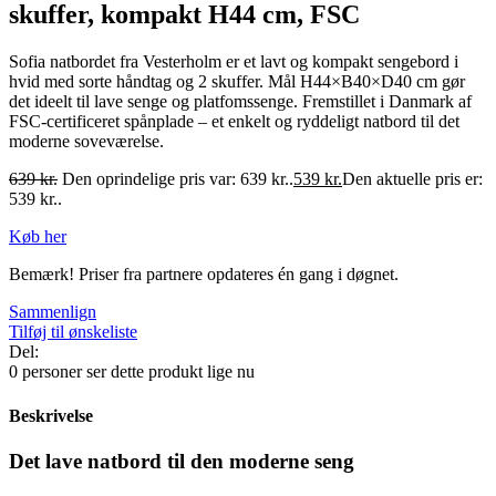
skuffer, kompakt H44 cm, FSC
Sofia natbordet fra Vesterholm er et lavt og kompakt sengebord i
hvid med sorte håndtag og 2 skuffer. Mål H44×B40×D40 cm gør
det ideelt til lave senge og platfomssenge. Fremstillet i Danmark af
FSC-certificeret spånplade – et enkelt og ryddeligt natbord til det
moderne soveværelse.
639
kr.
Den oprindelige pris var: 639 kr..
539
kr.
Den aktuelle pris er:
539 kr..
Køb her
Bemærk! Priser fra partnere opdateres én gang i døgnet.
Sammenlign
Tilføj til ønskeliste
Del:
0
personer ser dette produkt lige nu
Beskrivelse
Det lave natbord til den moderne seng