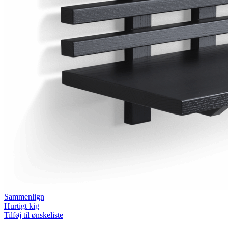
Sammenlign
Hurtigt kig
Tilføj til ønskeliste