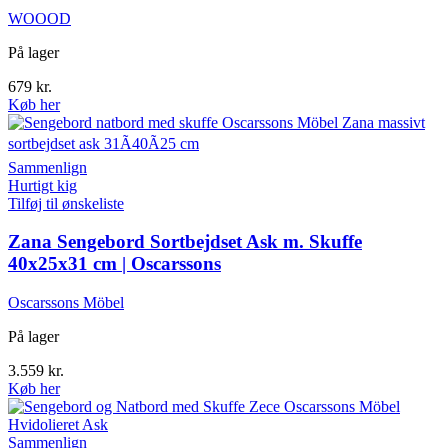
WOOOD
På lager
679
kr.
Køb her
Sammenlign
Hurtigt kig
Tilføj til ønskeliste
Zana Sengebord Sortbejdset Ask m. Skuffe
40x25x31 cm | Oscarssons
Oscarssons Möbel
På lager
3.559
kr.
Køb her
Sammenlign