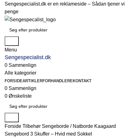
Sengespecialist.dk er en reklameside –
Sådan tjener vi
penge
Søg
Menu
Sengespecialist.dk
0
Sammenlign
Alle kategorier
FORSIDE
ARTIKLER
FORHANDLERE
KONTAKT
0
Sammenlign
0
Ønskeliste
Søg
Forside
Tilbehør
Sengeborde / Natborde
Kaagaard
Sengebord 3 Skuffer – Hvid med Sokkel