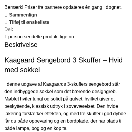
var:
er:
Bemærk! Priser fra partnere opdateres én gang i døgnet.
2.985 kr..
2.537 kr..
Sammenlign
Tilføj til ønskeliste
Del:
1
person ser dette produkt lige nu
Beskrivelse
Kaagaard Sengebord 3 Skuffer – Hvid
med sokkel
I denne udgave af Kaagaards 3-skuffers sengebord står
den indbyggede sokkel som det bærende designgreb.
Møblet hviler tungt og solidt på gulvet, hvilket giver et
beskyttende, klassisk udtryk i soveværelset. Den hvide
lakering forstærker effekten, og med tre skuffer i god dybde
får du både opbevaring og en bordplade, der har plads til
både lampe, bog og en kop te.