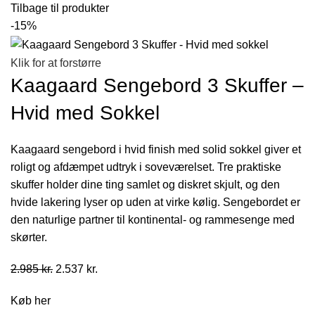
Tilbage til produkter
-15%
Klik for at forstørre
Kaagaard Sengebord 3 Skuffer –
Hvid med Sokkel
Kaagaard sengebord i hvid finish med solid sokkel giver et
roligt og afdæmpet udtryk i soveværelset. Tre praktiske
skuffer holder dine ting samlet og diskret skjult, og den
hvide lakering lyser op uden at virke kølig. Sengebordet er
den naturlige partner til kontinental- og rammesenge med
skørter.
Den
Den
2.985
kr.
2.537
kr.
oprindelige
aktuelle
Køb her
pris
pris