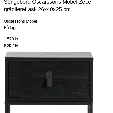
Sengebord Oscarssons Möbel Zece
gråolieret ask 26x40x25 cm
Oscarssons Möbel
På lager
1.579
kr.
Køb her