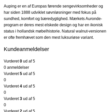
Auping er en af Europas førende sengevirksomheder og
har siden 1888 udviklet søvnløsninger med fokus på
sundhed, komfort og bæredygtighed. Mærkets Auronde-
program er deres mest elskede design og har en ikonisk
status i hollandsk møbelhistorie. Natural walnut-versionen
er ofte fremhævet som den mest luksuriøse variant.
Kundeanmeldelser
Vurderet
0
ud af 5
0 anmeldelser
Vurderet
5
ud af 5
0
Vurderet
4
ud af 5
0
Vurderet
3
ud af 5
0
Vurderet
2
ud af 5