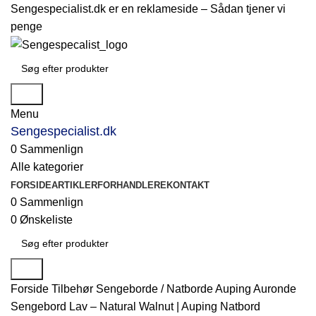
Sengespecialist.dk er en reklameside –
Sådan tjener vi
penge
Søg
Menu
Sengespecialist.dk
0
Sammenlign
Alle kategorier
FORSIDE
ARTIKLER
FORHANDLERE
KONTAKT
0
Sammenlign
0
Ønskeliste
Søg
Forside
Tilbehør
Sengeborde / Natborde
Auping Auronde
Sengebord Lav – Natural Walnut | Auping Natbord