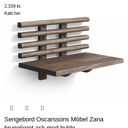
2.339
kr.
Køb her
Sengebord Oscarssons Möbel Zana
brunolieret ask med hylde