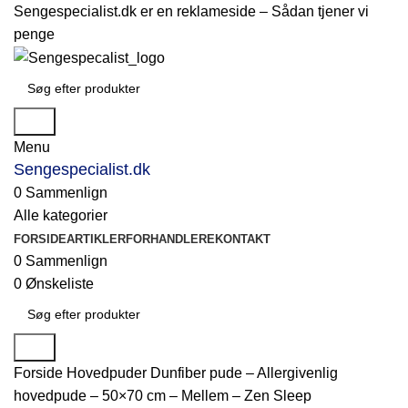
Sengespecialist.dk er en reklameside –
Sådan tjener vi
penge
Søg
Menu
Sengespecialist.dk
0
Sammenlign
Alle kategorier
FORSIDE
ARTIKLER
FORHANDLERE
KONTAKT
0
Sammenlign
0
Ønskeliste
Søg
Forside
Hovedpuder
Dunfiber pude – Allergivenlig
hovedpude – 50×70 cm – Mellem – Zen Sleep