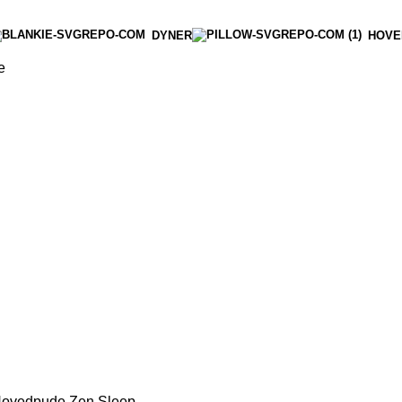
DYNER
HOVE
e
Hovedpude Zen Sleep