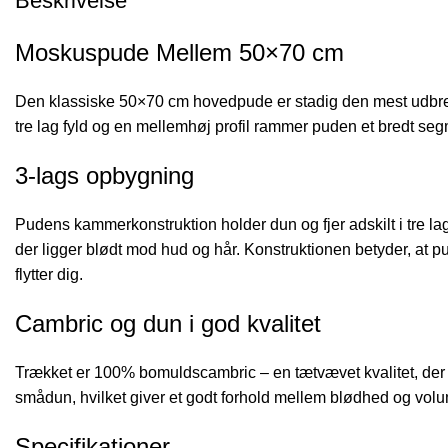
Beskrivelse
Moskuspude Mellem 50×70 cm
Den klassiske 50×70 cm hovedpude er stadig den mest udbre
tre lag fyld og en mellemhøj profil rammer puden et bredt segme
3-lags opbygning
Pudens kammerkonstruktion holder dun og fjer adskilt i tre la
der ligger blødt mod hud og hår. Konstruktionen betyder, a
flytter dig.
Cambric og dun i god kvalitet
Trækket er 100% bomuldscambric – en tætvævet kvalitet, der
smådun, hvilket giver et godt forhold mellem blødhed og volu
Specifikationer