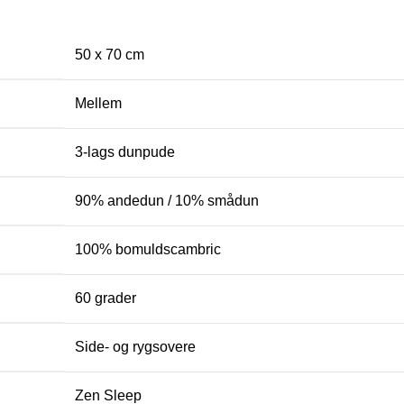
50 x 70 cm
Mellem
3-lags dunpude
90% andedun / 10% smådun
100% bomuldscambric
60 grader
Side- og rygsovere
Zen Sleep