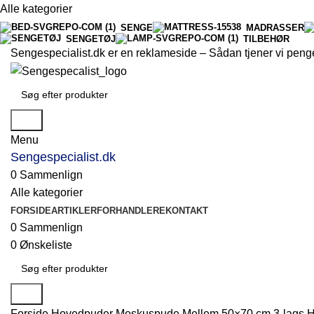
Alle kategorier
SENGE
MADRASSER
SENGETØJ
TILBEHØR
Sengespecialist.dk er en reklameside –
Sådan tjener vi peng
Søg
Menu
Sengespecialist.dk
0
Sammenlign
Alle kategorier
FORSIDE
ARTIKLER
FORHANDLERE
KONTAKT
0
Sammenlign
0
Ønskeliste
Søg
Forside
Hovedpuder
Moskuspude Mellem 50×70 cm 3-lags 