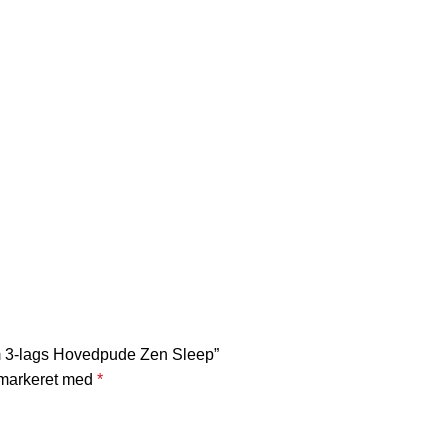
m 3-lags Hovedpude Zen Sleep”
 markeret med
*