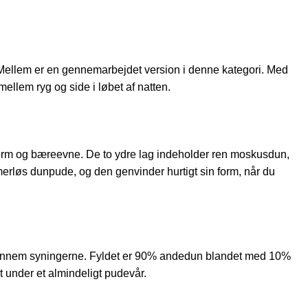
ellem er en gennemarbejdet version i denne kategori. Med
mellem ryg og side i løbet af natten.
en form og bæreevne. De to ydre lag indeholder ren moskusdun,
rløs dunpude, og den genvinder hurtigt sin form, når du
d gennem syningerne. Fyldet er 90% andedun blandet med 10%
 under et almindeligt pudevår.