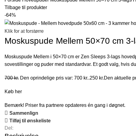
Tilbage til produkter
-64%
Klik for at forstørre
Moskuspude Mellem 50×70 cm 3-
Moskuspude Mellem i 50×70 cm er Zen Sleeps 3-lags hovedpud
sovestillinger og puder med standardvar. Et godt valg, hvis d
700
kr.
Den oprindelige pris var: 700 kr..
250
kr.
Den aktuelle pri
Køb her
Bemærk! Priser fra partnere opdateres én gang i døgnet.
Sammenlign
Tilføj til ønskeliste
Del: