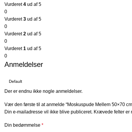
Vurderet
4
ud af 5
0
Vurderet
3
ud af 5
0
Vurderet
2
ud af 5
0
Vurderet
1
ud af 5
0
Anmeldelser
Der er endnu ikke nogle anmeldelser.
Vær den første til at anmelde “Moskuspude Mellem 50×70 c
Din e-mailadresse vil ikke blive publiceret.
Krævede felter er
Din bedømmelse
*