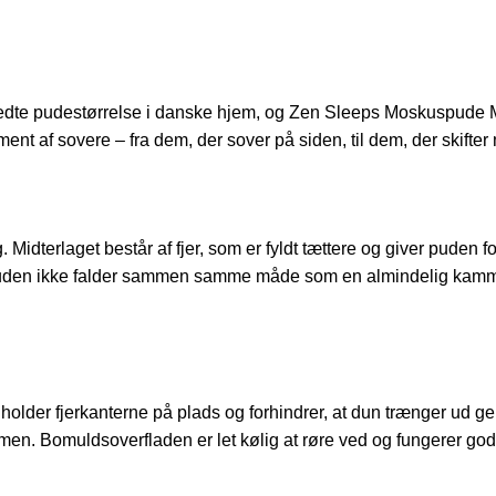
dte pudestørrelse i danske hjem, og Zen Sleeps Moskuspude M
nt af sovere – fra dem, der sover på siden, til dem, der skifter 
g. Midterlaget består af fjer, som er fyldt tættere og giver pud
t puden ikke falder sammen samme måde som en almindelig kamme
 holder fjerkanterne på plads og forhindrer, at dun trænger u
men. Bomuldsoverfladen er let kølig at røre ved og fungerer godt