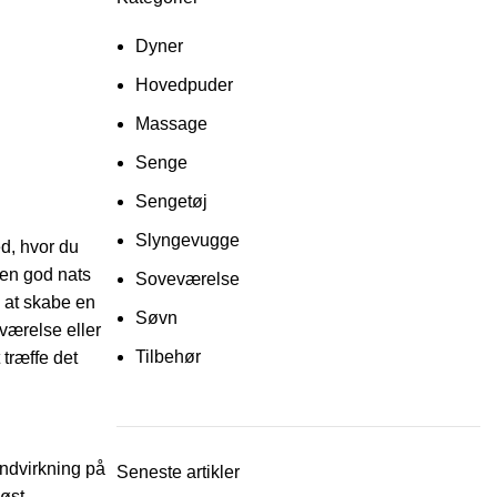
Dyner
Hovedpuder
Massage
Senge
Sengetøj
Slyngevugge
ted, hvor du
e en god nats
Soveværelse
l at skabe en
Søvn
værelse eller
Tilbehør
 træffe det
indvirkning på
Seneste artikler
øst.