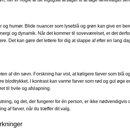
ser og humør. Blide nuancer som lyseblå og grøn kan give en be
energi og dynamik. Når det kommer til soveværelset, er det derfor
re. Det kan gøre det lettere for dig at slappe af efter en lang d
eten af din søvn. Forskning har vist, at køligere farver som blå o
 blodtrykket. I kontrast kan varme farver som rød og gul øge e
et til hvile og afslapning.
utning, og det, der fungerer for én person, er ikke nødvendigvis de
 af farver, når du træffer dit valg.
rkninger