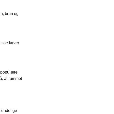
øn, brun og
isse farver
e populære.
gå, at rummet
t endelige