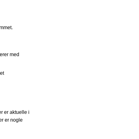
ummet.
gerer med
et
 er aktuelle i
er er nogle