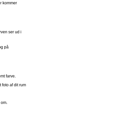
Her kommer
ven ser ud i
og på
emt farve.
foto af dit rum
t om.