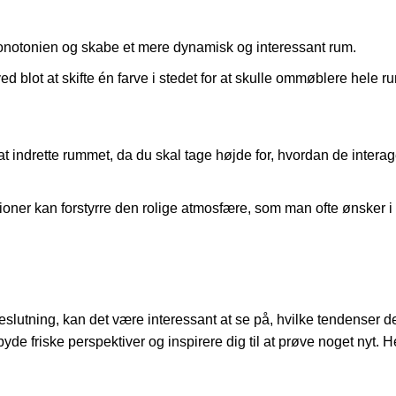
notonien og skabe et mere dynamisk og interessant rum.
d blot at skifte én farve i stedet for at skulle ommøblere hele r
at indrette rummet, da du skal tage højde for, hvordan de intera
ioner kan forstyrre den rolige atmosfære, som man ofte ønsker i 
lutning, kan det være interessant at se på, hvilke tendenser der
byde friske perspektiver og inspirere dig til at prøve noget nyt. H