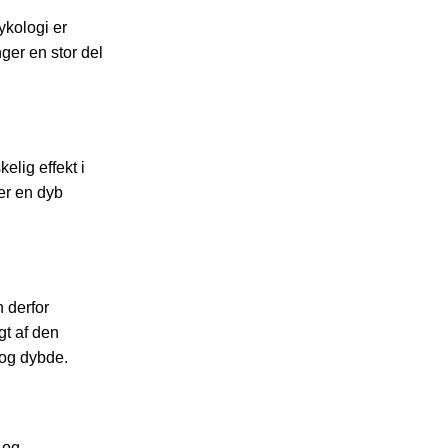
ykologi er
nger en stor del
elig effekt i
er en dyb
 derfor
gt af den
 og dybde.
 og