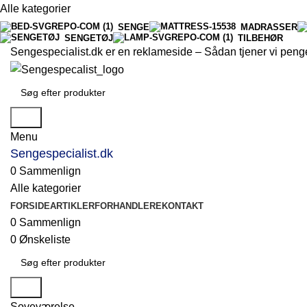
Alle kategorier
SENGE
MADRASSER
SENGETØJ
TILBEHØR
Sengespecialist.dk er en reklameside –
Sådan tjener vi peng
Søg
Menu
Sengespecialist.dk
0
Sammenlign
Alle kategorier
FORSIDE
ARTIKLER
FORHANDLERE
KONTAKT
0
Sammenlign
0
Ønskeliste
Søg
Soveværelse