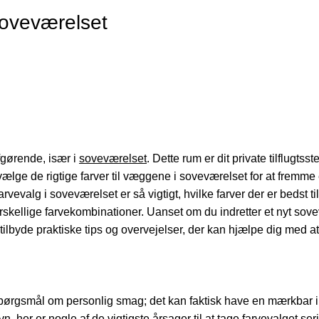
soveværelset
afgørende, især i
soveværelset
. Dette rum er dit private tilflugtss
at vælge de rigtige farver til væggene i soveværelset for at fremm
vevalg i soveværelset er så vigtigt, hvilke farver der er bedst ti
kellige farvekombinationer. Uanset om du indretter et nyt sove
tilbyde praktiske tips og overvejelser, der kan hjælpe dig med at
t spørgsmål om personlig smag; det kan faktisk have en mærkbar 
vn, her er nogle af de vigtigste årsager til at tage farvevalget seri