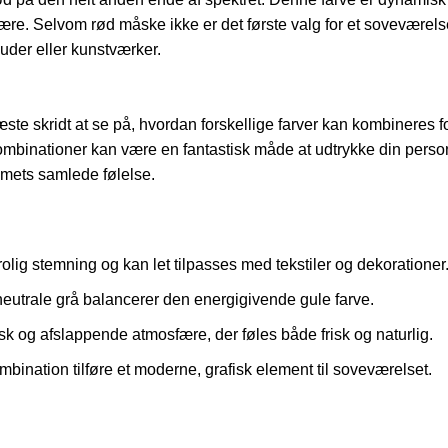
re. Selvom rød måske ikke er det første valg for et soveværels
uder eller kunstværker.
næste skridt at se på, hvordan forskellige farver kan kombineres f
inationer kan være en fantastisk måde at udtrykke din personl
mmets samlede følelse.
lig stemning og kan let tilpasses med tekstiler og dekorationer
utrale grå balancerer den energigivende gule farve.
k og afslappende atmosfære, der føles både frisk og naturlig.
bination tilføre et moderne, grafisk element til soveværelset.