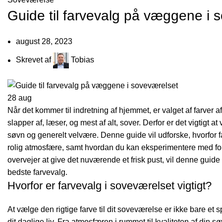
Guide til farvevalg på væggene i 
august 28, 2023
Skrevet af
Tobias
28
aug
Når det kommer til indretning af hjemmet, er valget af farver 
slapper af, læser, og mest af alt, sover. Derfor er det vigtigt 
søvn og generelt velvære. Denne guide vil udforske, hvorfor far
rolig atmosfære, samt hvordan du kan eksperimentere med fors
overvejer at give det nuværende et frisk pust, vil denne guide 
bedste farvevalg.
Hvorfor er farvevalg i soveværelset vigtigt?
At vælge den rigtige farve til dit soveværelse er ikke bare e
dit daglige liv. Fra atmosfæren i rummet til kvaliteten af din sø