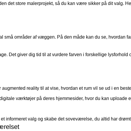
r inden det store malerprojekt, så du kan være sikker på dit valg. 
mal små områder af væggen. På den måde kan du se, hvordan far
 Det giver dig tid til at vurdere farven i forskellige lysforhold 
 augmented reality til at vise, hvordan et rum vil se ud i en best
igitale værktøjer på deres hjemmesider, hvor du kan uploade et 
e et informeret valg og skabe det soveværelse, du altid har drøm
ærelset