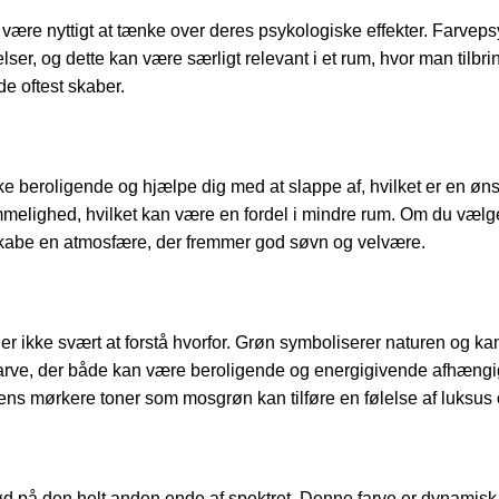
t være nyttigt at tænke over deres psykologiske effekter. Farveps
ser, og dette kan være særligt relevant i et rum, hvor man tilbri
de oftest skaber.
ke beroligende og hjælpe dig med at slappe af, hvilket er en ønsk
melighed, hvilket kan være en fordel i mindre rum. Om du vælg
 skabe en atmosfære, der fremmer god søvn og velvære.
r ikke svært at forstå hvorfor. Grøn symboliserer naturen og kan
 farve, der både kan være beroligende og energigivende afhængi
ns mørkere toner som mosgrøn kan tilføre en følelse af luksus
rød på den helt anden ende af spektret. Denne farve er dynamisk