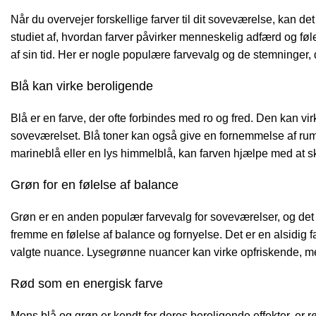
Når du overvejer forskellige farver til dit soveværelse, kan de
studiet af, hvordan farver påvirker menneskelig adfærd og følel
af sin tid. Her er nogle populære farvevalg og de stemninger, 
Blå kan virke beroligende
Blå er en farve, der ofte forbindes med ro og fred. Den kan vir
soveværelset. Blå toner kan også give en fornemmelse af rum
marineblå eller en lys himmelblå, kan farven hjælpe med at
Grøn for en følelse af balance
Grøn er en anden populær farvevalg for soveværelser, og det e
fremme en følelse af balance og fornyelse. Det er en alsidig
valgte nuance. Lysegrønne nuancer kan virke opfriskende, me
Rød som en energisk farve
Mens blå og grøn er kendt for deres beroligende effekter, er 