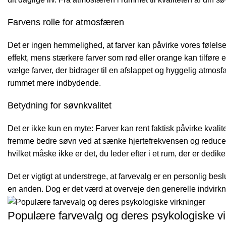
Farvens rolle for atmosfæren
Det er ingen hemmelighed, at farver kan påvirke vores følel
effekt, mens stærkere farver som rød eller orange kan tilføre 
vælge farver, der bidrager til en afslappet og hyggelig atmosfæ
rummet mere indbydende.
Betydning for søvnkvalitet
Det er ikke kun en myte: Farver kan rent faktisk påvirke kvalit
fremme bedre søvn ved at sænke hjertefrekvensen og reducere
hvilket måske ikke er det, du leder efter i et rum, der er dediker
Det er vigtigt at understrege, at farvevalg er en personlig besl
en anden. Dog er det værd at overveje den generelle indvirkning
Populære farvevalg og deres psykologiske vi