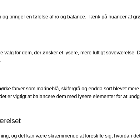
en og bringer en følelse af ro og balance. Tænk på nuancer af gr
valg for dem, der ønsker et lysere, mere luftigt soveværelse. D
.
mørke farver som marineblå, skifergrå og endda sort blevet mer
et er vigtigt at balancere dem med lysere elementer for at und
ærelset
utning, og det kan være skræmmende at forestille sig, hvordan de