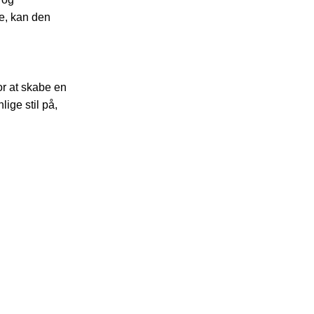
e, kan den
or at skabe en
ige stil på,
.