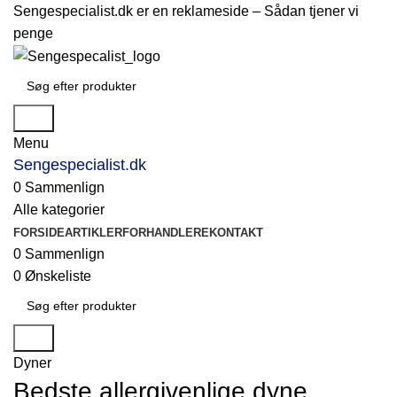
Sengespecialist.dk er en reklameside –
Sådan tjener vi
penge
Søg
Menu
Sengespecialist.dk
0
Sammenlign
Alle kategorier
FORSIDE
ARTIKLER
FORHANDLERE
KONTAKT
0
Sammenlign
0
Ønskeliste
Søg
Dyner
Bedste allergivenlige dyne