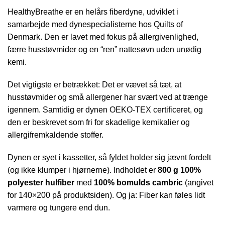
HealthyBreathe er en helårs fiberdyne, udviklet i
samarbejde med dynespecialisterne hos Quilts of
Denmark. Den er lavet med fokus på allergivenlighed,
færre husstøvmider og en “ren” nattesøvn uden unødig
kemi.
Det vigtigste er betrækket: Det er vævet så tæt, at
husstøvmider og små allergener har svært ved at trænge
igennem. Samtidig er dynen OEKO-TEX certificeret, og
den er beskrevet som fri for skadelige kemikalier og
allergifremkaldende stoffer.
Dynen er syet i kassetter, så fyldet holder sig jævnt fordelt
(og ikke klumper i hjørnerne). Indholdet er
800 g 100%
polyester hulfiber
med
100% bomulds cambric
(angivet
for 140×200 på produktsiden). Og ja: Fiber kan føles lidt
varmere og tungere end dun.