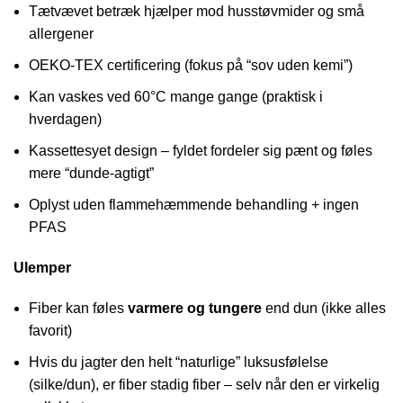
Tætvævet betræk hjælper mod husstøvmider og små
allergener
OEKO-TEX certificering (fokus på “sov uden kemi”)
Kan vaskes ved 60°C mange gange (praktisk i
hverdagen)
Kassettesyet design – fyldet fordeler sig pænt og føles
mere “dunde-agtigt”
Oplyst uden flammehæmmende behandling + ingen
PFAS
Ulemper
Fiber kan føles
varmere og tungere
end dun (ikke alles
favorit)
Hvis du jagter den helt “naturlige” luksusfølelse
(silke/dun), er fiber stadig fiber – selv når den er virkelig