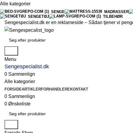
Alle kategorier
SENGE
MADRASSER
SENGETØJ
TILBEHØR
Sengespecialist.dk er en reklameside –
Sådan tjener vi peng
Søg
Menu
Sengespecialist.dk
0
Sammenlign
Alle kategorier
FORSIDE
ARTIKLER
FORHANDLERE
KONTAKT
0
Sammenlign
0
Ønskeliste
Søg
Forside
Shop