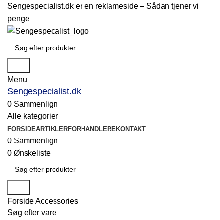
Sengespecialist.dk er en reklameside –
Sådan tjener vi
penge
Søg
Menu
Sengespecialist.dk
0
Sammenlign
Alle kategorier
FORSIDE
ARTIKLER
FORHANDLERE
KONTAKT
0
Sammenlign
0
Ønskeliste
Søg
Forside
Accessories
Søg efter vare