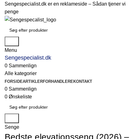
Sengespecialist.dk er en reklameside –
Sådan tjener vi
penge
Søg
Menu
Sengespecialist.dk
0
Sammenlign
Alle kategorier
FORSIDE
ARTIKLER
FORHANDLERE
KONTAKT
0
Sammenlign
0
Ønskeliste
Søg
Senge
Bedste elevationsseng (2026) –