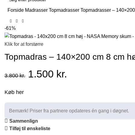
Forside
Madrasser
Topmadrasser
Topmadrasser – 140×20
Søg
-61%
Klik for at forstørre
Topmadras – 140×200 cm 8 cm hø
Den
Den
1.500
kr.
3.800
kr.
oprindelige
aktuelle
Køb her
pris
pris
Bemærk! Priser fra partnere opdateres én gang i døgnet.
var:
er:
Sammenlign
Tilføj til ønskeliste