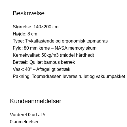
3.800 kr..
1.500 kr..
Beskrivelse
Størrelse: 140×200 cm
Højde: 8 cm
Type: Trykaflastende og ergonomisk topmadras
Fyld: 80 mm kerne – NASA memory skum
Kernekvalitet: 50kg/m3 (middel hårdhed)
Betræk: Quiltet bambus betræk
Vask: 40° – Aftageligt betræk
Pakning: Topmadrassen leveres rullet og vakuumpakket
Kundeanmeldelser
Vurderet
0
ud af 5
0 anmeldelser