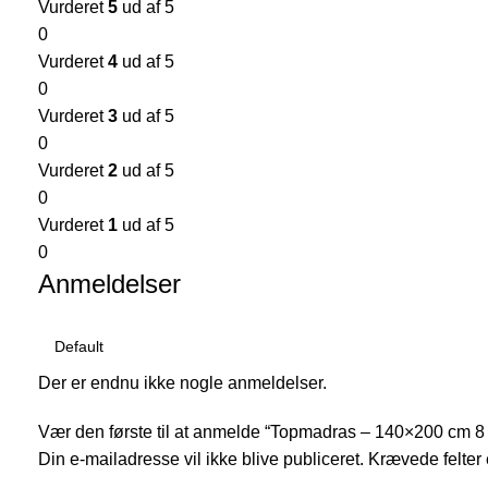
Vurderet
5
ud af 5
0
Vurderet
4
ud af 5
0
Vurderet
3
ud af 5
0
Vurderet
2
ud af 5
0
Vurderet
1
ud af 5
0
Anmeldelser
Der er endnu ikke nogle anmeldelser.
Vær den første til at anmelde “Topmadras – 140×200 cm 
Din e-mailadresse vil ikke blive publiceret.
Krævede felter