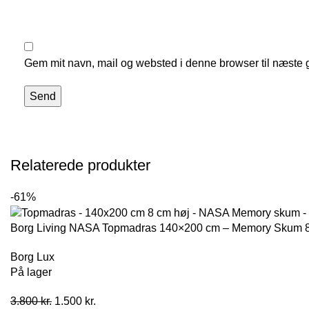
Gem mit navn, mail og websted i denne browser til næste
Relaterede produkter
-61%
Borg Living NASA Topmadras 140×200 cm – Memory Skum 
Borg Lux
På lager
Den
Den
3.800
kr.
1.500
kr.