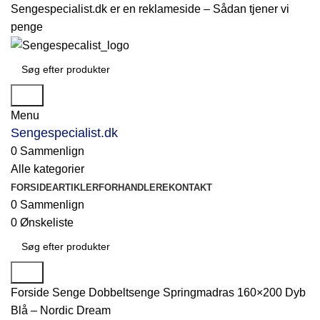
Sengespecialist.dk er en reklameside –
Sådan tjener vi
penge
Søg
Menu
Sengespecialist.dk
0
Sammenlign
Alle kategorier
FORSIDE
ARTIKLER
FORHANDLERE
KONTAKT
0
Sammenlign
0
Ønskeliste
Søg
Forside
Senge
Dobbeltsenge
Springmadras 160×200 Dyb
Blå – Nordic Dream