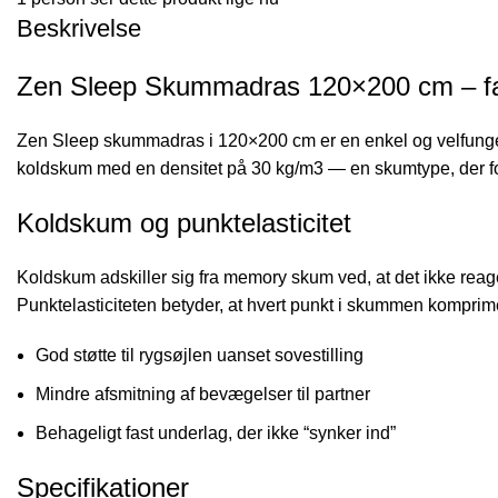
Beskrivelse
Zen Sleep Skummadras 120×200 cm – f
Zen Sleep skummadras i 120×200 cm er en enkel og velfungeren
koldskum med en densitet på 30 kg/m3 — en skumtype, der forde
Koldskum og punktelasticitet
Koldskum adskiller sig fra memory skum ved, at det ikke reage
Punktelasticiteten betyder, at hvert punkt i skummen komprim
God støtte til rygsøjlen uanset sovestilling
Mindre afsmitning af bevægelser til partner
Behageligt fast underlag, der ikke “synker ind”
Specifikationer