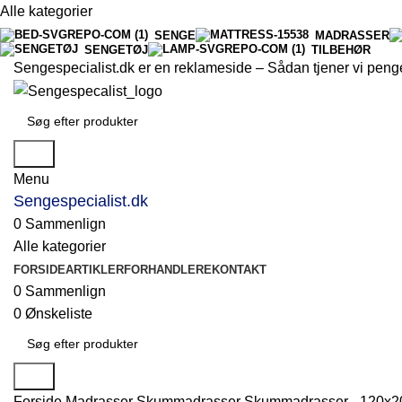
Alle kategorier
SENGE
MADRASSER
SENGETØJ
TILBEHØR
Sengespecialist.dk er en reklameside –
Sådan tjener vi peng
Søg
Menu
Sengespecialist.dk
0
Sammenlign
Alle kategorier
FORSIDE
ARTIKLER
FORHANDLERE
KONTAKT
0
Sammenlign
0
Ønskeliste
Søg
Forside
Madrasser
Skummadrasser
Skummadrasser - 120x2