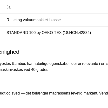
Ja
Rullet og vakuumpakket i kasse
STANDARD 100 by OEKO-TEX (18.HCN.42834)
nlighed
ter. Bambus har naturlige egenskaber, der er relevante i en 
n maskinvaskes ved 40 grader.
d fugt og sved — det forlænger madrassens levetid markant. Ve