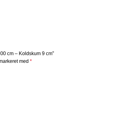
200 cm – Koldskum 9 cm”
 markeret med
*