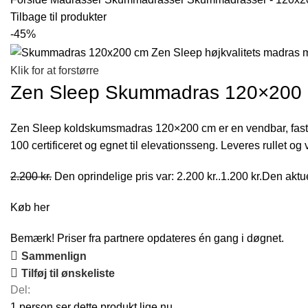
Tilbage til produkter
-45%
Klik for at forstørre
Zen Sleep Skummadras 120×200 
Zen Sleep koldskumsmadras 120×200 cm er en vendbar, fas
100 certificeret og egnet til elevationsseng. Leveres rullet o
2.200
kr.
Den oprindelige pris var: 2.200 kr..
1.200
kr.
Den aktuel
Køb her
Bemærk! Priser fra partnere opdateres én gang i døgnet.
Sammenlign
Tilføj til ønskeliste
Del:
1
person ser dette produkt lige nu