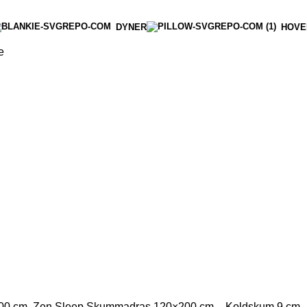
DYNER
HOVE
e
00 cm.
Zen Sleep Skummadras 120×200 cm – Koldskum 9 cm