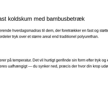
ast koldskum med bambusbetræk
de hverdagsmadras til dem, der foretrækker en fast og støttend
ler tryk over et større areal end traditionel polyurethan.
rer på temperatur. Det vil hurtigt genfinde sin form efter tryk
eres uafhængigt — du synker ned, præcis der hvor din krop udøve