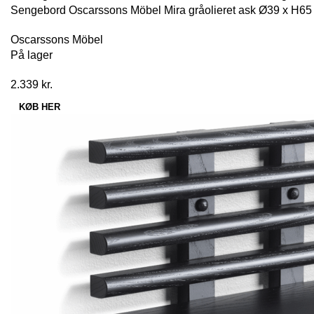
Sengebord Oscarssons Möbel Mira gråolieret ask Ø39 x H65
Oscarssons Möbel
På lager
2.339
kr.
KØB HER