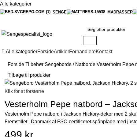
Alle kategorier
SENGE
MADRASSER
Søg
Alle kategorier
Forside
Artikler
Forhandlere
Kontakt
Forside
Tilbehør
Sengeborde / Natborde
Vesterholm Pepe n
Tilbage til produkter
Klik for at forstørre
Vesterholm Pepe natbord – Jackso
Vesterholm Pepe natbord i Jackson Hickory-dekor med 2 sku
Fremstillet i Danmark af FSC-certificeret spånplade med juste
499
kr.