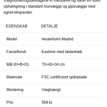
Vægmonteringsbeslagene er inkluderet og sikrer en solid
ophængning i standard murvægge og gipsvægge med
egnet ekspander.
EGENSKAB
DETALJE
Model
Vesterholm Madrid
Farve/finish
Kashmir med lædertræk
Mål (H×B×D)
70×40×34 cm
Materiale
FSC-certificeret spånplade
Montering
Væghængt
Pris
569 kr.