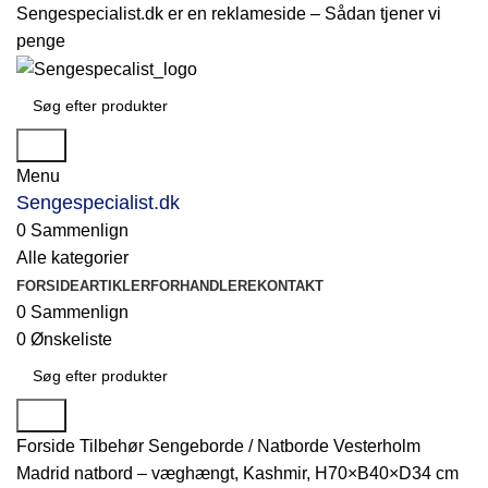
Sengespecialist.dk er en reklameside –
Sådan tjener vi
penge
Søg
Menu
Sengespecialist.dk
0
Sammenlign
Alle kategorier
FORSIDE
ARTIKLER
FORHANDLERE
KONTAKT
0
Sammenlign
0
Ønskeliste
Søg
Forside
Tilbehør
Sengeborde / Natborde
Vesterholm
Madrid natbord – væghængt, Kashmir, H70×B40×D34 cm