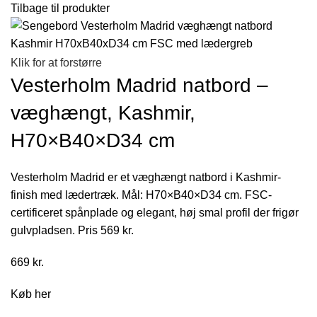
Tilbage til produkter
Klik for at forstørre
Vesterholm Madrid natbord –
væghængt, Kashmir,
H70×B40×D34 cm
Vesterholm Madrid er et væghængt natbord i Kashmir-
finish med lædertræk. Mål: H70×B40×D34 cm. FSC-
certificeret spånplade og elegant, høj smal profil der frigør
gulvpladsen. Pris 569 kr.
669
kr.
Køb her