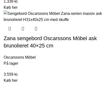
1.339
kr.
Køb her
Zana sengebord Oscarssons Möbel ask
brunolieret 40×25 cm
Oscarssons Möbel
På lager
3.559
kr.
Køb her