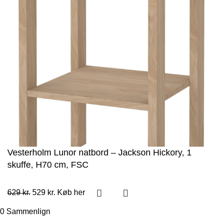
Vesterholm Lunor natbord – Jackson Hickory, 1
skuffe, H70 cm, FSC
Den
Den
629
kr.
529
kr.
Køb her
oprindelige
aktuelle
pris
pris
0
Sammenlign