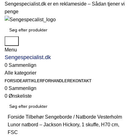
Sengespecialist.dk er en reklameside –
Sådan tjener vi
penge
Søg
Menu
Sengespecialist.dk
0
Sammenlign
Alle kategorier
FORSIDE
ARTIKLER
FORHANDLERE
KONTAKT
0
Sammenlign
0
Ønskeliste
Forside
Tilbehør
Sengeborde / Natborde
Vesterholm
Søg
Lunor natbord – Jackson Hickory, 1 skuffe, H70 cm,
FSC