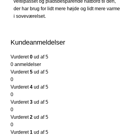
veltilpasset og pladsbesparende natbord til den,
der har brug for lidt mere højde og lidt mere varme
i soveværelset.
Kundeanmeldelser
Vurderet
0
ud af 5
0 anmeldelser
Vurderet
5
ud af 5
0
Vurderet
4
ud af 5
0
Vurderet
3
ud af 5
0
Vurderet
2
ud af 5
0
Vurderet
1
ud af 5