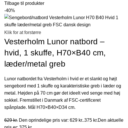
Tilbage til produkter
-40%
Klik for at forstørre
Vesterholm Lunor natbord –
hvid, 1 skuffe, H70×B40 cm,
læder/metal greb
Lunor natbordet fra Vesterholm i hvid er et slankt og højt
sengebord med 1 skuffe og karakteristiske greb i læder og
metal. Højden på 70 cm gør det ideelt ved senge med høj
sokkel. Fremstillet i Danmark af FSC-certificeret
spånplade. Mål H70×B40×D34 cm.
629
kr.
Den oprindelige pris var: 629 kr..
375
kr.
Den aktuelle
pris er: 375 kr..