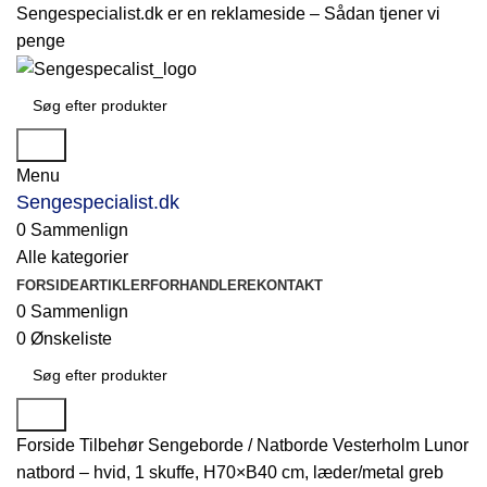
Sengespecialist.dk er en reklameside –
Sådan tjener vi
penge
Søg
Menu
Sengespecialist.dk
0
Sammenlign
Alle kategorier
FORSIDE
ARTIKLER
FORHANDLERE
KONTAKT
0
Sammenlign
0
Ønskeliste
Søg
Forside
Tilbehør
Sengeborde / Natborde
Vesterholm Lunor
natbord – hvid, 1 skuffe, H70×B40 cm, læder/metal greb