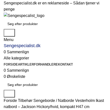
Sengespecialist.dk er en reklameside –
Sådan tjener vi
penge
Søg
Menu
Sengespecialist.dk
0
Sammenlign
Alle kategorier
FORSIDE
ARTIKLER
FORHANDLERE
KONTAKT
0
Sammenlign
0
Ønskeliste
Søg
Forside
Tilbehør
Sengeborde / Natborde
Vesterholm Ikast
natbord – Jackson Hickory/hvid, kompakt H47 cm