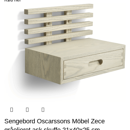
Sengebord Oscarssons Möbel Zece
gråolieret ask skuffe 31x40x25 cm