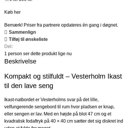
oprindelige
aktuelle
Køb her
pris
pris
var:
er:
Bemærk! Priser fra partnere opdateres én gang i døgnet.
479 kr..
399 kr..
Sammenlign
Tilføj til ønskeliste
Del:
1
person ser dette produkt lige nu
Beskrivelse
Kompakt og stilfuldt – Vesterholm Ikast
til den lave seng
Ikast-natbordet er Vesterholms svar på det lille,
velfungerende sengebord til rum hvor pladsen er knap,
eller sengen er lav. Med en højde på blot 47 cm og et
kvadratisk fodaftryk på 40 × 40 cm sætter det sig diskret ind