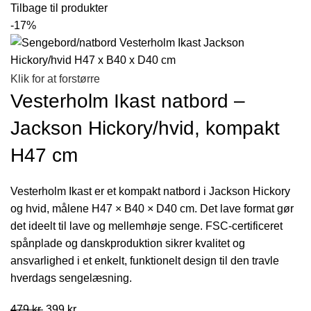
Tilbage til produkter
-17%
Klik for at forstørre
Vesterholm Ikast natbord –
Jackson Hickory/hvid, kompakt
H47 cm
Vesterholm Ikast er et kompakt natbord i Jackson Hickory
og hvid, målene H47 × B40 × D40 cm. Det lave format gør
det ideelt til lave og mellemhøje senge. FSC-certificeret
spånplade og danskproduktion sikrer kvalitet og
ansvarlighed i et enkelt, funktionelt design til den travle
hverdags sengelæsning.
Den
Den
479
kr.
399
kr.