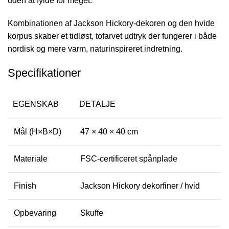
uden at fylde for meget.
Kombinationen af Jackson Hickory-dekoren og den hvide
korpus skaber et tidløst, tofarvet udtryk der fungerer i både
nordisk og mere varm, naturinspireret indretning.
Specifikationer
EGENSKAB
DETALJE
Mål (H×B×D)
47 × 40 × 40 cm
Materiale
FSC-certificeret spånplade
Finish
Jackson Hickory dekorfiner / hvid
Opbevaring
Skuffe