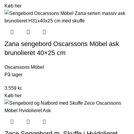
oprindelige
aktuelle
Køb her
pris
pris
var:
er:
20.000 kr..
16.000 kr..
Zana sengebord Oscarssons Möbel ask
brunolieret 40×25 cm
Oscarssons Möbel
På lager
3.559
kr.
Køb her
Zece Sengebord m. Skuffe i Hvidolieret