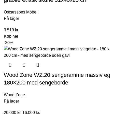
Oscarssons Möbel
På lager
3.519
kr.
Køb her
-20%
Wood Zone WZ.20 sengeramme massiv eg
180×200 med sengeborde
Wood Zone
På lager
Den
Den
20.000
kr.
16.000
kr.