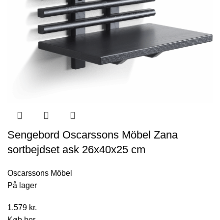
Sengebord Oscarssons Möbel Zana
sortbejdset ask 26x40x25 cm
Oscarssons Möbel
På lager
1.579
kr.
Køb her