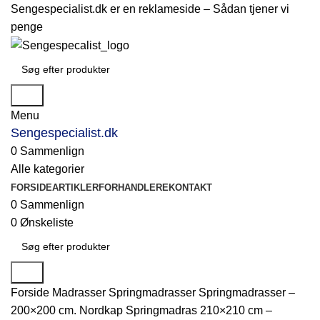
Sengespecialist.dk er en reklameside –
Sådan tjener vi
penge
Søg
Menu
Sengespecialist.dk
0
Sammenlign
Alle kategorier
FORSIDE
ARTIKLER
FORHANDLERE
KONTAKT
0
Sammenlign
0
Ønskeliste
Søg
Forside
Madrasser
Springmadrasser
Springmadrasser –
200×200 cm.
Nordkap Springmadras 210×210 cm –