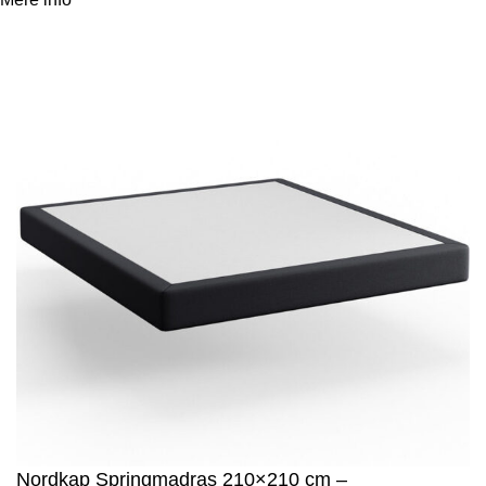
Accept
info
Nordkap Springmadras 210×210 cm –