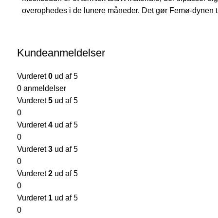
overophedes i de lunere måneder. Det gør Femø-dynen til
Kundeanmeldelser
Vurderet
0
ud af 5
0 anmeldelser
Vurderet
5
ud af 5
0
Vurderet
4
ud af 5
0
Vurderet
3
ud af 5
0
Vurderet
2
ud af 5
0
Vurderet
1
ud af 5
0