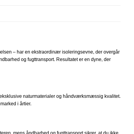
lsen – har en ekstraordinær isoleringsevne, der overgår
åndbarhed og fugttransport. Resultatet er en dyne, der
eksklusive naturmaterialer og håndværksmæssig kvalitet.
marked i årtier.
ren, mens åndbarhed og fugt­transport sikrer, at du ikke