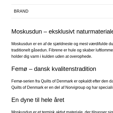
BRAND
Moskusdun – eksklusivt naturmaterial
Moskusdun er en af de sjældneste og mest værdifulde dun
traditionelt gåsedun. Fibrene er hule og skaber luftlommer
holder dig varm i kulden uden at overophede.
Femø – dansk kvalitenstradition
Femø-serien fra Quilts of Denmark er opkaldt efter den
Quilts of Denmark er en del af Norvigroup og har specialis
En dyne til hele året
Moskusdun er et termisk aktivt materiale, der tilpasser 