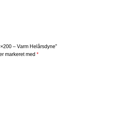
0×200 – Varm Helårsdyne”
 er markeret med
*