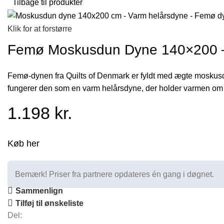
Tilbage til produkter
Klik for at forstørre
Femø Moskusdun Dyne 140×200 –
Femø-dynen fra Quilts of Denmark er fyldt med ægte moskusd
fungerer den som en varm helårsdyne, der holder varmen o
1.198
kr.
Køb her
Bemærk! Priser fra partnere opdateres én gang i døgnet.
Sammenlign
Tilføj til ønskeliste
Del: