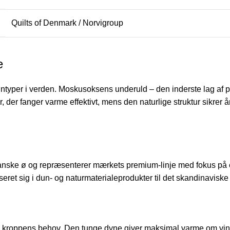
Quilts of Denmark / Norvigroup
e
typer i verden. Moskusoksens underuld – den inderste lag af pe
, der fanger varme effektivt, mens den naturlige struktur sikrer 
 danske ø og repræsenterer mærkets premium-linje med fokus på 
eret sig i dun- og naturmaterialeprodukter til det skandinaviske 
sig kroppens behov. Den tunge dyne giver maksimal varme om vinte