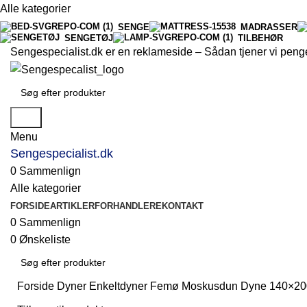
Alle kategorier
SENGE
MADRASSER
SENGETØJ
TILBEHØR
Sengespecialist.dk er en reklameside –
Sådan tjener vi peng
Søg
Menu
Sengespecialist.dk
0
Sammenlign
Alle kategorier
FORSIDE
ARTIKLER
FORHANDLERE
KONTAKT
0
Sammenlign
0
Ønskeliste
Forside
Dyner
Enkeltdyner
Femø Moskusdun Dyne 140×200
Søg