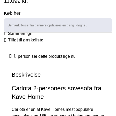
11.099
kr.
Køb her
Bemærk! Priser fra partnere opdateres én gang i døgnet.
Sammenlign
Tilføj til ønskeliste
1
person ser dette produkt lige nu
Beskrivelse
Carlota 2-personers sovesofa fra
Kave Home
Carlota er en af Kave Homes mest populære
sovesofaer, og 185 cm udgaven i beige rammer en