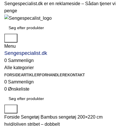
Sengespecialist.dk er en reklameside –
Sådan tjener vi
penge
Søg
Menu
Sengespecialist.dk
0
Sammenlign
Alle kategorier
FORSIDE
ARTIKLER
FORHANDLERE
KONTAKT
0
Sammenlign
0
Ønskeliste
Søg
Forside
Sengetøj
Bambus sengetøj 200×220 cm
hvid/oliven stribet – dobbelt