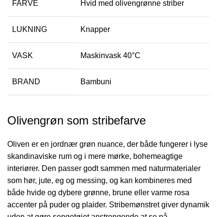
FARVE
Hvid med olivengrønne striber
LUKNING
Knapper
VASK
Maskinvask 40°C
BRAND
Bambuni
Olivengrøn som stribefarve
Oliven er en jordnær grøn nuance, der både fungerer i lyse
skandinaviske rum og i mere mørke, bohemeagtige
interiører. Den passer godt sammen med naturmaterialer
som hør, jute, eg og messing, og kan kombineres med
både hvide og dybere grønne, brune eller varme rosa
accenter på puder og plaider. Stribemønstret giver dynamik
uden at gøre sengetøjet anstrengende at se på.