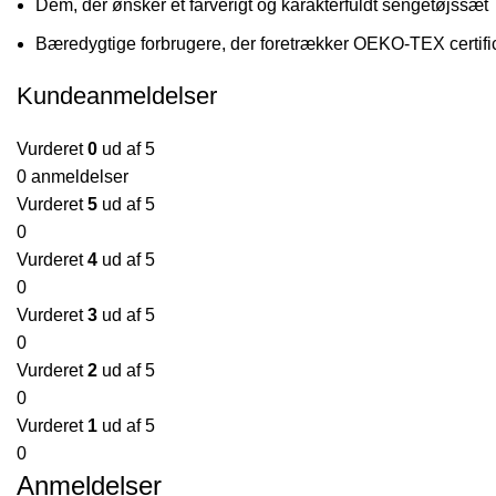
Dem, der ønsker et farverigt og karakterfuldt sengetøjssæt
Bæredygtige forbrugere, der foretrækker OEKO-TEX certifi
Kundeanmeldelser
Vurderet
0
ud af 5
0 anmeldelser
Vurderet
5
ud af 5
0
Vurderet
4
ud af 5
0
Vurderet
3
ud af 5
0
Vurderet
2
ud af 5
0
Vurderet
1
ud af 5
0
Anmeldelser