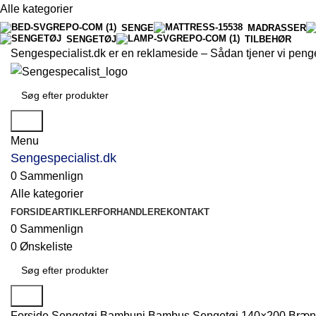
Alle kategorier
SENGE
MADRASSER
SENGETØJ
TILBEHØR
Sengespecialist.dk er en reklameside –
Sådan tjener vi peng
Søg
Menu
Sengespecialist.dk
0
Sammenlign
Alle kategorier
FORSIDE
ARTIKLER
FORHANDLERE
KONTAKT
0
Sammenlign
0
Ønskeliste
Søg
Forside
Sengetøj
Bambuni Bambus Sengetøj 140×200 Bræn