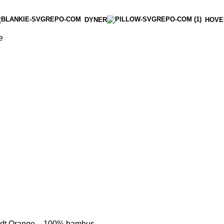
DYNER
HOVE
e
dt Orange – 100% bambus