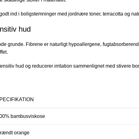
t ind i boligstemninger med jordnære toner, terracotta og natu
nsitiv hud
ode grunde. Fibrene er naturligt hypoallergene, fugtabsorberen
fet.
nsitiv hud og reducerer irritation sammenlignet med stivere bom
PECIFIKATION
00% bambusviskose
rændt orange