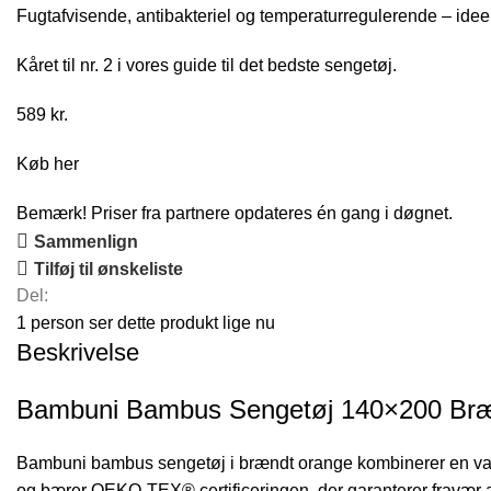
Fugtafvisende, antibakteriel og temperaturregulerende – ideel
Kåret til nr. 2 i vores
guide til det bedste sengetøj
.
589
kr.
Køb her
Bemærk! Priser fra partnere opdateres én gang i døgnet.
Sammenlign
Tilføj til ønskeliste
Del:
1
person ser dette produkt lige nu
Beskrivelse
Bambuni Bambus Sengetøj 140×200 Brænd
Bambuni bambus sengetøj i brændt orange kombinerer en varm
og bærer OEKO-TEX® certificeringen, der garanterer fravær af 