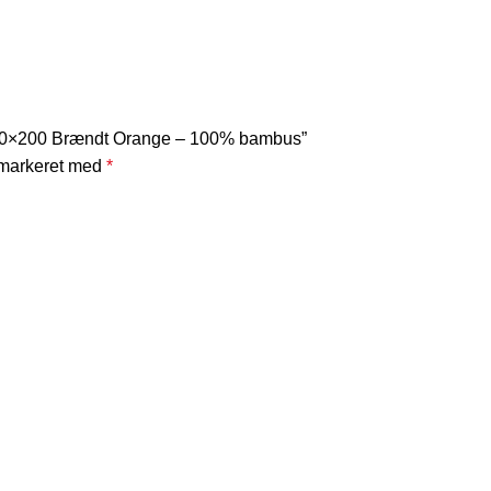
140×200 Brændt Orange – 100% bambus”
 markeret med
*