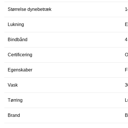
Størrelse dynebetræk
1
Lukning
E
Bindbånd
4
Certificering
O
Egenskaber
F
Vask
3
Tørring
L
Brand
B