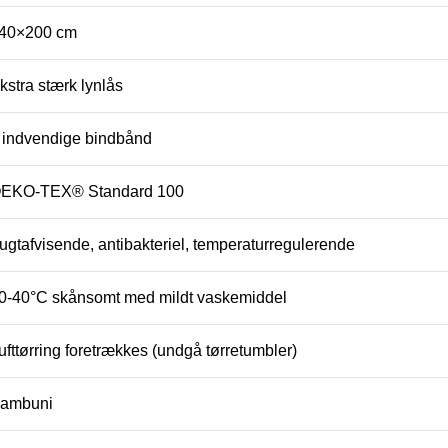
40×200 cm
kstra stærk lynlås
 indvendige bindbånd
EKO-TEX® Standard 100
ugtafvisende, antibakteriel, temperaturregulerende
0-40°C skånsomt med mildt vaskemiddel
ufttørring foretrækkes (undgå tørretumbler)
ambuni