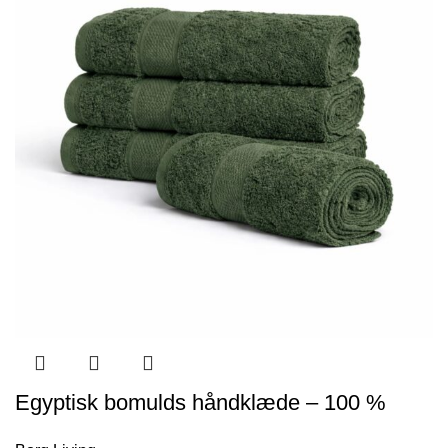
Egyptisk bomulds håndklæde – 100 %
egyptisk bomuld – 50×100 cm – Orkidé –