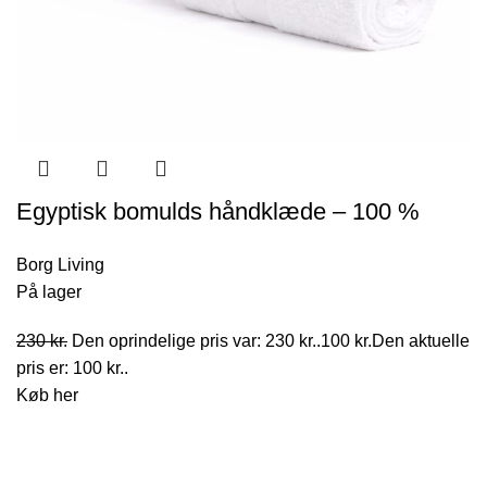
Egyptisk bomulds håndklæde – 100 %
egyptisk bomuld – 50×100 cm – Orkidé –
Borg Living
Hvid
På lager
230
kr.
Den oprindelige pris var: 230 kr..
100
kr.
Den aktuelle
pris er: 100 kr..
Køb her