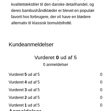
kvalitetstekstiler til den danske detailhandel, og
deres bambushåndklæder er blevet en populær
favorit hos forbrugere, der vil have en blødere
alternativ til klassisk bomuldsfrotté.
Kundeanmeldelser
Vurderet
0
ud af 5
0 anmeldelser
Vurderet
5
ud af 5
0
Vurderet
4
ud af 5
0
Vurderet
3
ud af 5
0
Vurderet
2
ud af 5
0
Vurderet
1
ud af 5
0