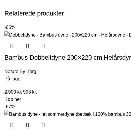
Relaterede produkter
-66%
Bambus Dobbeltdyne 200×220 cm Helårsdyne
Nature By Borg
På lager
Den
Den
2.900
kr.
998
kr.
oprindelige
aktuelle
Køb her
pris
pris
-67%
var:
er:
2.900 kr..
998 kr..