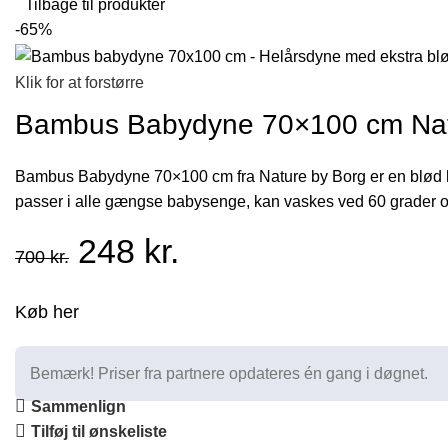
Tilbage til produkter
-65%
Klik for at forstørre
Bambus Babydyne 70×100 cm Natu
Bambus Babydyne 70×100 cm fra Nature by Borg er en blød he
passer i alle gængse babysenge, kan vaskes ved 60 grader og 
Den
Den
248
kr.
700
kr.
oprindelige
aktuelle
Køb her
pris
pris
Bemærk! Priser fra partnere opdateres én gang i døgnet.
var:
er:
Sammenlign
Tilføj til ønskeliste