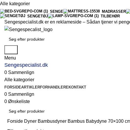
Alle kategorier
SENGE
MADRASSER
SENGETØJ
TILBEHØR
Sengespecialist.dk er en reklameside –
Sådan tjener vi peng
Søg
Menu
Sengespecialist.dk
0
Sammenlign
Alle kategorier
FORSIDE
ARTIKLER
FORHANDLERE
KONTAKT
0
Sammenlign
0
Ønskeliste
Forside
Dyner
Bambusdyner
Bambus Babydyne 70×100 cm N
Søg