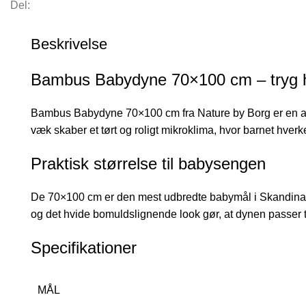
Del:
700 kr..
248 kr..
Beskrivelse
Bambus Babydyne 70×100 cm – tryg h
Bambus Babydyne 70×100 cm fra Nature by Borg er en alsi
væk skaber et tørt og roligt mikroklima, hvor barnet hve
Praktisk størrelse til babysengen
De 70×100 cm er den mest udbredte babymål i Skandinavien
og det hvide bomuldslignende look gør, at dynen passer t
Specifikationer
MÅL