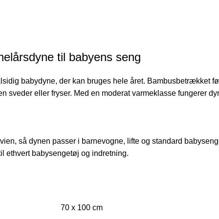
elårsdyne til babyens seng
dig babydyne, der kan bruges hele året. Bambusbetrækket føles
rken sveder eller fryser. Med en moderat varmeklasse fungerer 
, så dynen passer i barnevogne, lifte og standard babysenge. De
il ethvert babysengetøj og indretning.
70 x 100 cm