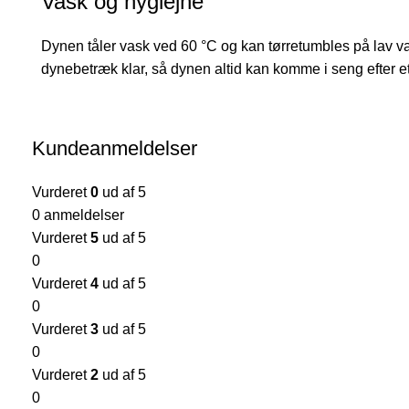
Vask og hygiejne
Dynen tåler vask ved 60 °C og kan tørretumbles på lav varm
dynebetræk klar, så dynen altid kan komme i seng efter et 
Kundeanmeldelser
Vurderet
0
ud af 5
0 anmeldelser
Vurderet
5
ud af 5
0
Vurderet
4
ud af 5
0
Vurderet
3
ud af 5
0
Vurderet
2
ud af 5
0