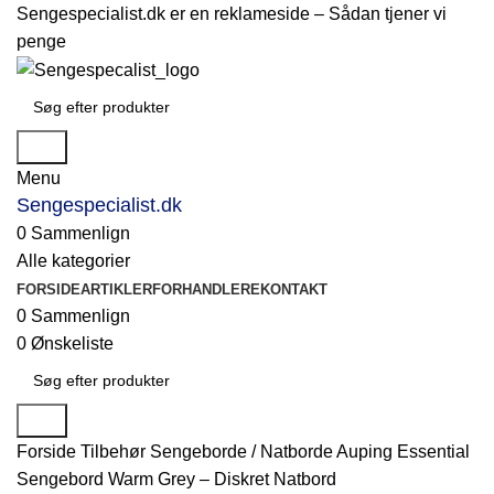
Sengespecialist.dk er en reklameside –
Sådan tjener vi
penge
Søg
Menu
Sengespecialist.dk
0
Sammenlign
Alle kategorier
FORSIDE
ARTIKLER
FORHANDLERE
KONTAKT
0
Sammenlign
0
Ønskeliste
Søg
Forside
Tilbehør
Sengeborde / Natborde
Auping Essential
Sengebord Warm Grey – Diskret Natbord