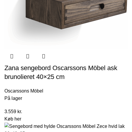
Zana sengebord Oscarssons Möbel ask
brunolieret 40×25 cm
Oscarssons Möbel
På lager
3.559
kr.
Køb her