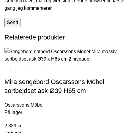
Gem mit navn, mail og websted i denne browser til næste
gang jeg kommenterer.
Relaterede produkter
Mira sengebord Oscarssons Möbel
sortbejdset ask Ø39 H65 cm
Oscarssons Möbel
På lager
2.339
kr.