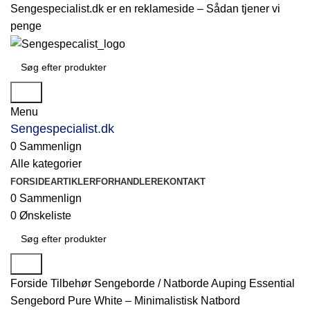
Sengespecialist.dk er en reklameside –
Sådan tjener vi
penge
Søg
Menu
Sengespecialist.dk
0
Sammenlign
Alle kategorier
FORSIDE
ARTIKLER
FORHANDLERE
KONTAKT
0
Sammenlign
0
Ønskeliste
Søg
Forside
Tilbehør
Sengeborde / Natborde
Auping Essential
Sengebord Pure White – Minimalistisk Natbord