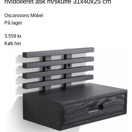
hvidolieret ask m/skuffe 31x40x25 cm
Oscarssons Möbel
På lager
3.559
kr.
Køb her