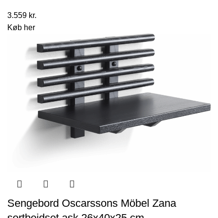
3.559
kr.
Køb her
Sengebord Oscarssons Möbel Zana
sortbejdset ask 26x40x25 cm