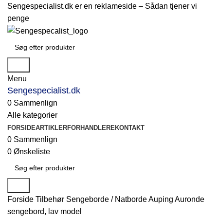
Sengespecialist.dk er en reklameside –
Sådan tjener vi
penge
Søg
Menu
Sengespecialist.dk
0
Sammenlign
Alle kategorier
FORSIDE
ARTIKLER
FORHANDLERE
KONTAKT
0
Sammenlign
0
Ønskeliste
Søg
Forside
Tilbehør
Sengeborde / Natborde
Auping Auronde
sengebord, lav model