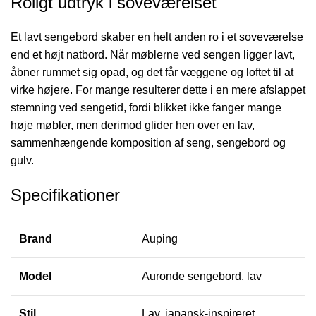
Roligt udtryk i soveværelset
Et lavt sengebord skaber en helt anden ro i et soveværelse
end et højt natbord. Når møblerne ved sengen ligger lavt,
åbner rummet sig opad, og det får væggene og loftet til at
virke højere. For mange resulterer dette i en mere afslappet
stemning ved sengetid, fordi blikket ikke fanger mange
høje møbler, men derimod glider hen over en lav,
sammenhængende komposition af seng, sengebord og
gulv.
Specifikationer
Brand
Auping
Model
Auronde sengebord, lav
Stil
Lav, japansk-inspireret