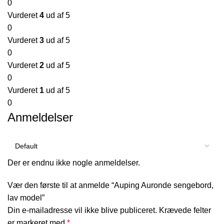
0
Vurderet
4
ud af 5
0
Vurderet
3
ud af 5
0
Vurderet
2
ud af 5
0
Vurderet
1
ud af 5
0
Anmeldelser
Der er endnu ikke nogle anmeldelser.
Vær den første til at anmelde “Auping Auronde sengebord,
lav model”
Din e-mailadresse vil ikke blive publiceret.
Krævede felter
er markeret med
*