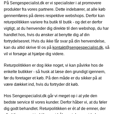
På
Sengespecialist.dk
er vi specialister i at promovere
produkter fra vores partnere. Dette indebærer, at alle køb
gennemføres på deres respektive webshops. Derfor kan
returpolitikken variere fra butik til butik - og det er derfor
vigtigt, at du henvender dig direkte til den webshop, du har
handlet hos, hvis du ønsker at benytte dig af din
fortrydelsesret. Hvis du ikke får svar på din henvendelse,
kan du altid skrive til os på
kontakt@sengespecialist.dk
, så
vil vi forsøge at hjælpe dig videre.
Returpolitikken er dog ikke noget, vi kan påvirke hos de
enkelte butikker - så husk at læse den grundigt igennem,
før du foretager et køb. På den måde er du sikker på at
være dækket ind, hvis du fortryder dit køb.
Hos Sengespecialist.dk går vi meget op i at yde den
bedste service til vores kunder. Derfor håber vi, at du føler
dig godt behandlet. Returpolitikken er ét af de emner, der