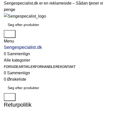
Sengespecialist.dk er en reklameside –
Sådan tjener vi
penge
Søg
Menu
Sengespecialist.dk
0
Sammenlign
Alle kategorier
FORSIDE
ARTIKLER
FORHANDLERE
KONTAKT
0
Sammenlign
0
Ønskeliste
Søg
Returpolitik