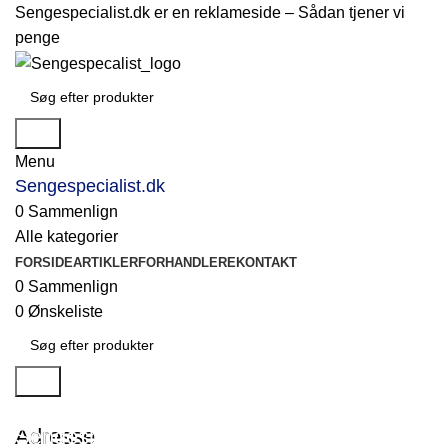
Sengespecialist.dk er en reklameside –
Sådan tjener vi
penge
Søg
Menu
Sengespecialist.dk
0
Sammenlign
Alle kategorier
FORSIDE
ARTIKLER
FORHANDLERE
KONTAKT
0
Sammenlign
0
Ønskeliste
Søg
Sengespecialist.dk
Adresse